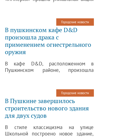
– для посетителей работала команда
стилистов, визажистов и
имиджмейкеров.
Городские новости
В пушкинском кафе D&D
произошла драка с
применением огнестрельного
оружия
В кафе D&D, расположенном в
Пушкинском районе, произошла
драка, в ходе которой было
применено огнестрельное оружие.
Городские новости
В Пушкине завершилось
строительство нового здания
для двух судов
В стиле классицизма на улице
Школьной построено новое здание,