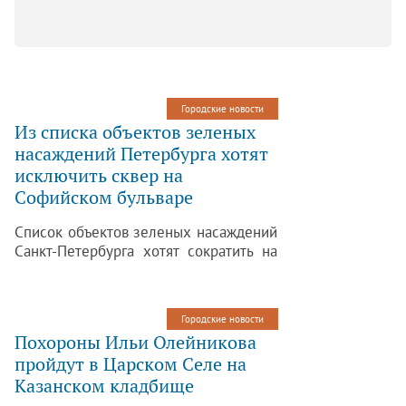
Городские новости
Из списка объектов зеленых
насаждений Петербурга хотят
исключить сквер на
Софийском бульваре
Список объектов зеленых насаждений
Санкт-Петербурга хотят сократить на
три позиции, под которые попадают
скверы в Пушкине, Кронштадте и
Приморском районе. Такое решение
Городские новости
приняли на заседании городской
Похороны Ильи Олейникова
рабочей группы, где обсуждалась
пройдут в Царском Селе на
судьба скверов, а также обсуждались
Казанском кладбище
корректировки в перечне зеленых
насаждений общего пользования.