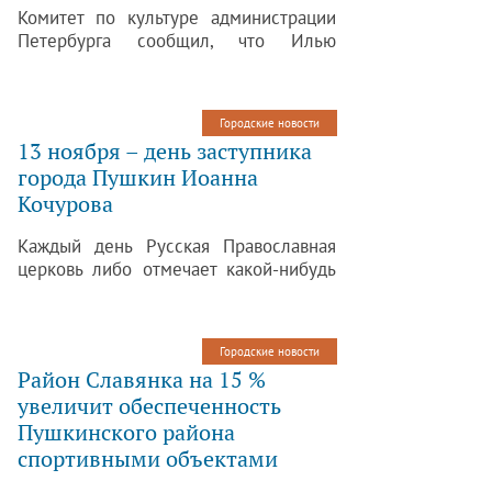
Комитет по культуре администрации
Петербурга сообщил, что Илью
Олейникова похоронят 14 ноября на
Казанском кладбище в Царском Селе.
Городские новости
13 ноября – день заступника
города Пушкин Иоанна
Кочурова
Каждый день Русская Православная
церковь либо отмечает какой-нибудь
праздник, либо чтит святого или
заступника. В России с почтением
относятся к Божией Матери и
Городские новости
Николаю Угоднику. Для жителей
Район Славянка на 15 %
Петербурга очень важны святые
увеличит обеспеченность
Александр Невский и Николай
Пушкинского района
Чудотворец.
спортивными объектами