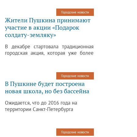
администрация Пушкина резко
высказалась против подобного
Городские новости
строительства на месте сквера,
Жители Пушкина принимают
который сейчас существует
участие в акции «Подарок
неподалеку от школы.
солдату-земляку»
В декабре стартовала традиционная
городская акция, которая уже более
десяти лет проводится в Пушкине. С
каждым годом все больше и больше
людей принимают участие в акции
Городские новости
«Подарок солдату-земляку».
В Пушкине будет построена
новая школа, но без бассейна
Ожидается, что до 2016 года на
территории Санкт-Петербурга
появятся 34 новые школы, а также 22
бассейна.
Городские новости