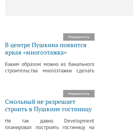
Недвижимость
В центре Пушкина появится
яркая «многоэтажка»
Каким образом можно из банального
строительства многоэтажки сделать
красочный и интригующий сюжет?
Ответ на этот, казалось бы, непростой
вопрос удалось найти архитектурному
Недвижимость
бюро и Development компании.
Смольный не разрешает
строить в Пушкине гостиницу
Не так давно Development
планировал построить гостиницу на
земельном участке в 10 га. Но