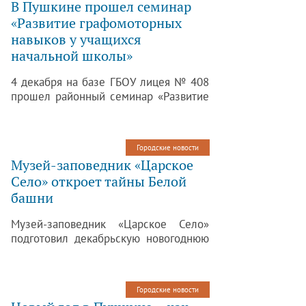
В Пушкине прошел семинар
«Развитие графомоторных
навыков у учащихся
начальной школы»
4 декабря на базе ГБОУ лицея № 408
прошел районный семинар «Развитие
графомоторных навыков у учащихся
начальной школы, как профилактика
дисграфии».
Городские новости
Музей-заповедник «Царское
Село» откроет тайны Белой
башни
Музей-заповедник «Царское Село»
подготовил декабрьскую новогоднюю
программу, которая называется
«Тайны Белой башни», для всех юных
посетителей. Начиная с 2 января свою
Городские новости
работу начнет и Школа мастеров.