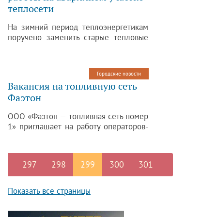
теплосети
На зимний период теплоэнергетикам
поручено заменить старые тепловые
сети, которые находятся на
Софийском бульваре, на новый
временный трубопровод.
Городские новости
Вакансия на топливную сеть
Фаэтон
ООО «Фаэтон — топливная сеть номер
1» приглашает на работу операторов-
кассиров АЗС. Компания предлагает:
Стабильную «белую» з/п;
Официальное оформление;
297
298
299
300
301
Бесплатное обучение; Сменный
график работы
Телефон: 8 (812) 334- 94–74; 8-901-
Показать все страницы
311-42-78Адрес
работы: Детскосельское ш., дом 67