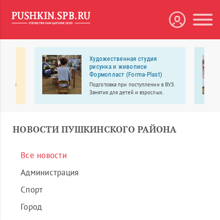
ий
Художественная студия
рисунка и живописи
Формопласт (Forma-Plast)
ентр
цинские
Подготовка при поступлении в ВУЗ.
ая
Занятия для детей и взрослых.
о
сенале
НОВОСТИ ПУШКИНСКОГО РАЙОНА
Все новости
Администрация
Спорт
Город