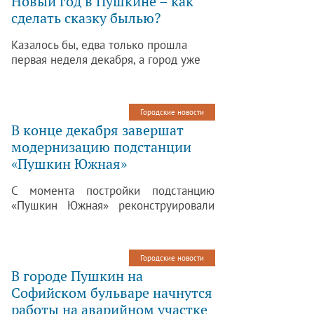
Новый год в Пушкине – как
сделать сказку былью?
Казалось бы, едва только прошла
первая неделя декабря, а город уже
со всех сторон напоминает о
предстоящем празднике. То на
забавную елку-конус наткнешься, то
Городские новости
на пестрящую огоньками витрину
В конце декабря завершат
магазина или предпраздничную
модернизацию подстанции
распродажу. Каким бы смешным это
«Пушкин Южная»
ни казалось, но... уже самое время
строить планы на новогоднюю ночь!
С момента постройки подстанцию
Разобраться в том, как заранее
«Пушкин Южная» реконструировали
подготовиться к самому яркому
лишь один раз, и то в связи с
празднику года, вам поможет
расширением.
Пушкин.спб.ру.
Городские новости
В городе Пушкин на
Софийском бульваре начнутся
работы на аварийном участке