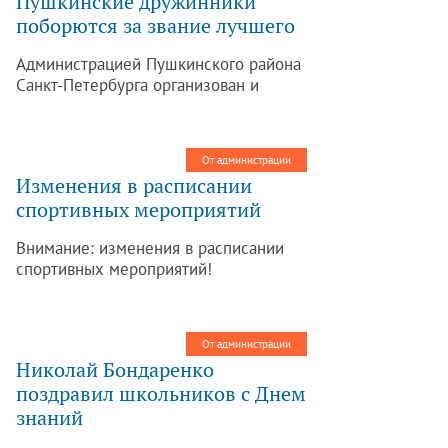
Пушкинские дружинники
поборются за звание лучшего
Администрацией Пушкинского района
Санкт-Петербурга организован и
проведен первый (отборочный) этап
конкурсов на соискание премий
Правительства Санкт-Петербурга на
От администрации
звание «Лучшее общественное
Изменения в расписании
объединение, участвующее в
спортивных мероприятий
обеспечении правопорядка в Санкт-
Петербурге» и «Лучший дружинник
Внимание: изменения в расписании
Санкт-Петербурга».
спортивных мероприятий!
От администрации
Николай Бондаренко
поздравил школьников с Днем
знаний