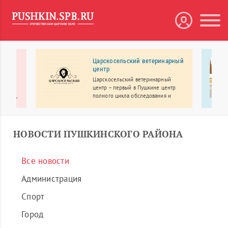
 МЕДА
Царскосельский ветеринарный
центр
рбург
Царскосельский ветеринарный
линики
центр – первый в Пушкине центр
ологии,
полного цикла обследования и
лечения.
еменное
НОВОСТИ ПУШКИНСКОГО РАЙОНА
Все новости
Администрация
Спорт
Город