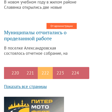
В новом учебном году в жилом районе
Славянка открылись две новые
общеобразовательные школы: №645
и 604.
От администрации
Муниципалы отчитались о
проделанной работе
В поселке Александровская
состоялось отчетное собрание, на
котором первые лица муниципального
образования отчитались о
проведенной работе в 1-м полугодии
220
221
222
223
224
2014 года.
Показать все страницы