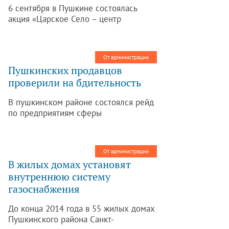
6 сентября в Пушкине состоялась
акция «Царское Село – центр
здоровья, творчества детей и
молодежи».
От администрации
Пушкинских продавцов
проверили на бдительность
В пушкинском районе состоялся рейд
по предприятиям сферы
потребительского рынка на
выявление случаев продажи
алкогольной и табачной продукции
От администрации
несовершеннолетним.
В жилых домах установят
внутреннюю систему
газоснабжения
До конца 2014 года в 55 жилых домах
Пушкинского района Санкт-