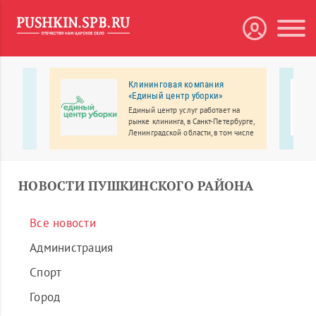
 в
Клининговая компания
«Единый центр уборки»
Единый центр услуг работает на
огия в
рынке клининга, в Санкт-Петербурге,
своим
Ленинградской области, в том числе
в городе Пушкин, с 2014 года.
ршенно
НОВОСТИ ПУШКИНСКОГО РАЙОНА
Все новости
Администрация
Спорт
Город