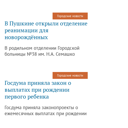
выходных. Все желающие смогут
весело и с пользой провести
новогодние каникулы. Об этом
Городские новости
сообщает ГМЗ «Царское Село».
В Пушкине открыли отделение
реанимации для
новорождённых
В родильном отделении Городской
больницы №38 им. Н.А. Семашко
заработало отделение реанимации
для новорождённых.
Городские новости
Госдума приняла закон о
выплатах при рождении
первого ребенка
Госдума приняла законопроекты о
ежемесячных выплатах при рождении
первого или второго ребенка. Об этом
сообщает «РИА Новости».