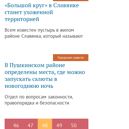
«Большой круг» в Славянке
станет ухоженной
территорией
Всем известен пустырь в жилом
районе Славянка, который называют
«большим кругом». Уже не один год
жители гадают, как же будет
использована эта территория.
Городские новости
В Пушкинском районе
определены места, где можно
запускать салюты в
новогоднюю ночь
Отдел по вопросам законности,
правопорядка и безопасности
администрации Пушкинского района
определил площадки для запуска
фейерверков.
46
47
48
49
50