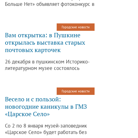
Больше Нет» объявляет фотоконкурс в
рамках акции «Ёлки, палки, пять
бизонов».
Городские новости
Вам открытка: в Пушкине
открылась выставка старых
почтовых карточек
26 декабря в пушкинском Историко-
литературном музее состоялось
открытие экспозиции старых
почтовых открыток «Давай поедем в
Царское Село».
Городские новости
Весело и с пользой:
новогодние каникулы в ГМЗ
«Царское Село»
Со 2 по 8 января музей-заповедник
«Царское Село» будет работать без