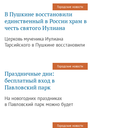
Городские новости
В Пушкине восстановили
единственный в России храм в
честь святого Иулиана
Церковь мученика Иулиана
Тарсийского в Пушкине восстановили
петербургские реставраторы. В храме
впервые за несколько десятков лет
отслужили молебен. Об этом
Городские новости
сообщает информационное агентство
Праздничные дни:
«ТАСС».
бесплатный вход в
Павловский парк
На новогодних праздниках
в Павловский парк можно будет
попасть бесплатно.
Городские новости