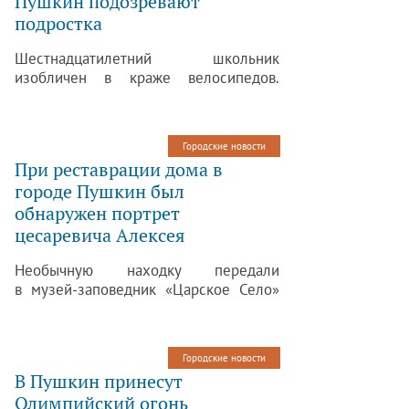
Пушкин подозревают
подростка
Шестнадцатилетний школьник
изобличен в краже велосипедов.
Полицейские, проведя оперативную
работу, поймали вора, который угонял
чужие велосипеды из домов
Городские новости
во Фрунзенском переулке,
При реставрации дома в
на Саперной и Гусарской улицах.
городе Пушкин был
обнаружен портрет
цесаревича Алексея
Необычную находку передали
в музей-заповедник «Царское Село»
рабочие, которые проводят
реставрационные работы
в Пушкине — на фасадах дома № 10
Городские новости
по Садовой улице. Там находился
В Пушкин принесут
свернутый в рулон холст, обернутый
Олимпийский огонь
газетами 1917 — 1918 годов