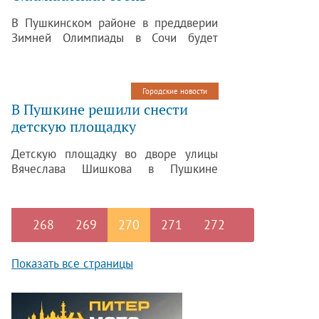
и придавленный сверху старыми
В Пушкинском районе в преддверии
кирпичами.
Зимней Олимпиады в Сочи будет
организована эстафета Олимпийского
огня. Дата проведения мероприятия —
28 октября 2013 года.
Городские новости
В Пушкине решили снести
детскую площадку
Детскую площадку во дворе улицы
Вячеслава Шишкова в Пушкине
решено снести. Построенная еще
в советское время эта площадка
сейчас находится в плачевном
268
269
270
271
272
состоянии.
Показать все страницы