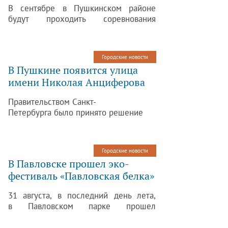
В сентябре в Пушкинском районе
будут проходить соревнования
по различным этапам спартакиады
молодёжи допризывного возраста.
Городские новости
В Пушкине появится улица
имени Николая Анциферова
Правительством Санкт-
Петербурга было принято решение
о присвоении улице в городе Пушкин
имени Николая Анциферова.
Городские новости
В Павловске прошел эко-
фестиваль «Павловская белка»
31 августа, в последний день лета,
в Павловском парке прошел
очередной семейный эко-фестиваль
«Павловская белка».