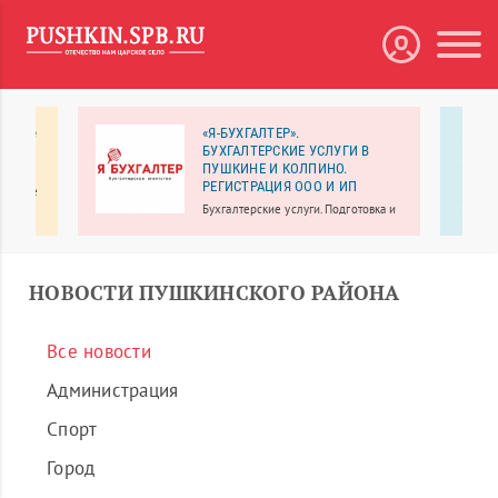
 Южные
«Я-БУХГАЛТЕР».
БУХГАЛТЕРСКИЕ УСЛУГИ В
ПУШКИНЕ И КОЛПИНО.
ссети
РЕГИСТРАЦИЯ ООО И ИП
ческие
Бухгалтерские услуги. Подготовка и
живает
сдача отчетности.
инский,
 и
НОВОСТИ ПУШКИНСКОГО РАЙОНА
Все новости
Администрация
Спорт
Город