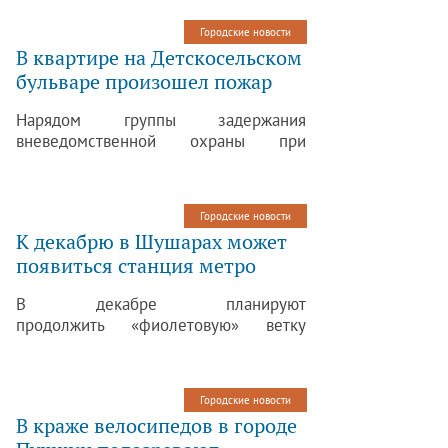
Городские новости
В квартире на Детскосельском
бульваре произошел пожар
Нарядом группы задержания
вневедомственной охраны при
патрулировании было обнаружено, что
из квартиры на 4-м этаже дома,
находящегося по адресу:
Городские новости
Детскосельский бульвар, д. 17,
К декабрю в Шушарах может
в Пушкине, идет дым.
появиться станция метро
В декабре планируют
продолжить «фиолетовую» ветку
метро. Удлинение начнется
от будущего электродепо «Южное»
в Шушарах по направлению
Городские новости
к проспекту Славы.
В краже велосипедов в городе