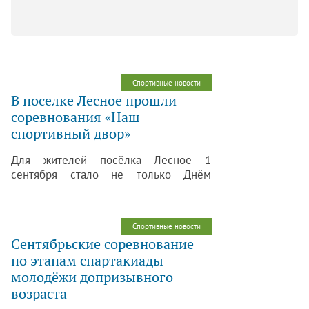
Спортивные новости
В поселке Лесное прошли
соревнования «Наш
спортивный двор»
Для жителей посёлка Лесное 1
сентября стало не только Днём
знаний, но ещё и Днём спорта
и здоровья! А всё потому, что
специалистами Центра физической
Спортивные новости
культуры, спорта и здоровья «Царское
Сентябрьские соревнование
Село» здесь был проведен
по этапам спартакиады
замечательный физкультурный
молодёжи допризывного
праздник «Наш спортивный двор»,
посвящённый Дню знаний.
возраста