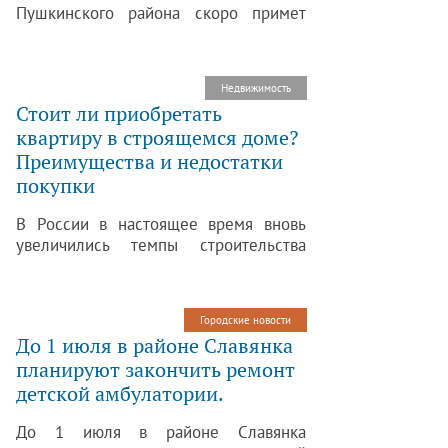
Пушкинского района скоро примет
облик обычного населенного пункта.
Здесь активными темпами строятся
новые дома и целые улицы, которые
Недвижимость
скоро получат названия.
Стоит ли приобретать
квартиру в строящемся доме?
Преимущества и недостатки
покупки
В России в настоящее время вновь
увеличились темпы строительства
жилых домов. Все чаще многие
потенциальные покупатели приходят
к выводу, что покупка квартиры в
Городские новости
строящемся доме является наиболее
До 1 июля в районе Славянка
выгодным вложением средств.
планируют закончить ремонт
детской амбулатории.
До 1 июля в районе Славянка