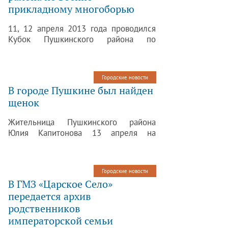
прикладному многоборью
собирают подписи.
11, 12 апреля 2013 года проводился
Кубок Пушкинского района по
военно-прикладному многоборью,
посвященный Дню Победы в Великой
Отечественной войне 1941 – 1945
Городские новости
годов, в рамках спартакиады
В городе Пушкине был найден
молодежи Пушкинского района Санкт-
щенок
Петербурга допризывного возраста
2013 года.
Жительница Пушкинского района
Юлия Капитонова 13 апреля на
Пулковском шоссе нашла собаку.
Редакция сайта Пушкин.спб.ру очень
надеется, что кто-нибудь из горожан в
Городские новости
герое этой статьи узнает своего
В ГМЗ «Царское Село»
четвероногого друга. Или захочет
передается архив
стать ему добрым хозяином.
родственников
императорской семьи