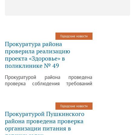
Городские новости
Прокуратура района
проверила реализацию
проекта «Здоровье» в
поликлинике № 49
Прокуратурой района проведена
проверка соблюдения требований
действующего законодательства при
реализации приоритетного
рационального проекта «Здоровье» в
Городские новости
СПб ГУЗ «Детская поликлиника № 49»
Прокуратурой Пушкинского
(далее Учреждение) в части
района проведена проверка
диспансерного наблюдения детей
организации питания в
первого года жизни, по результатам
которой выявлены нарушения