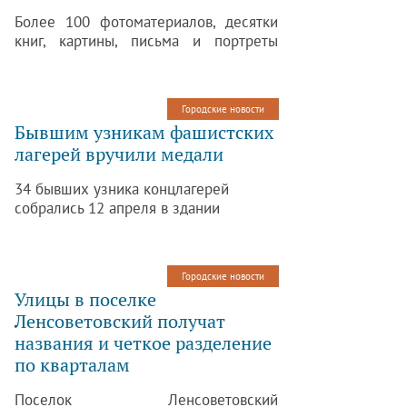
Более 100 фотоматериалов, десятки
книг, картины, письма и портреты
ближайших родственников
императорской семьи вскоре
вернутся в Россию: в Нью-Йорке
Городские новости
прошла церемония передачи
Бывшим узникам фашистских
семейного архива князей Романовых-
лагерей вручили медали
Ильинских музею-заповеднику
«Царское Село».
34 бывших узника концлагерей
собрались 12 апреля в здании
администрации Пушкинского района
Санкт-Петербурга. Там состоялось
вручение памятных медалей
Городские новости
«Непокоренные».
Улицы в поселке
Ленсоветовский получат
названия и четкое разделение
по кварталам
Поселок Ленсоветовский