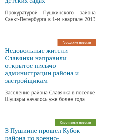
детских садах
действующего законодательства.
Прокуратурой Пушкинского района
Санкт-Петербурга в 1-м квартале 2013
года проведена проверка организации
питания в дошкольных
образовательных учреждениях –
Городские новости
детских садах Пушкинского района
Недовольные жители
Санкт-Петербурга.
Славянки направили
открытое письмо
администрации района и
застройщикам
Заселение района Славянка в поселке
Шушары началось уже более года
назад, а условия жизни пока
оставляют желать лучшего. Именно
поэтому жители нескольких домов
Спортивные новости
составили открытое письмо со
В Пушкине прошел Кубок
списком основных претензий к
района по военно-
администрации района и теперь