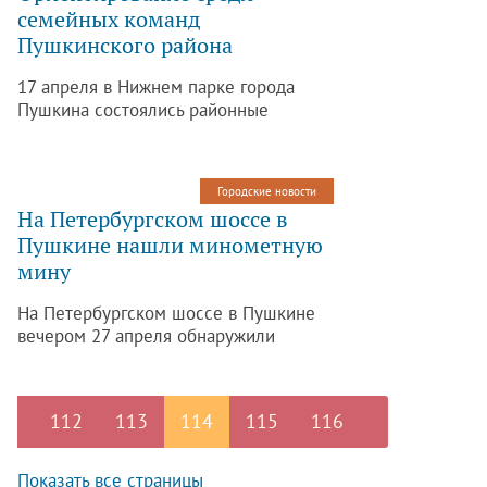
семейных команд
обслуживания «Центр для детей –
Пушкинского района
сирот и детей, оставшихся без
попечения родителей, №29
17 апреля в Нижнем парке города
Пушкинского района».
Пушкина состоялись районные
соревнования по спортивному
ориентированию среди семейных
команд Пушкинского района по
Городские новости
программе Спартакиады семейных
На Петербургском шоссе в
команд «Папа, мама и я – спортивная
Пушкине нашли минометную
семья – 2016».
мину
На Петербургском шоссе в Пушкине
вечером 27 апреля обнаружили
минометную мину калибром 82 мм.
Боеприпас был найден при
проведении земляных работ. Об этом
112
113
114
115
116
сообщается на сайте Главного
управления МЧС России по Санкт-
Петербургу.
Показать все страницы