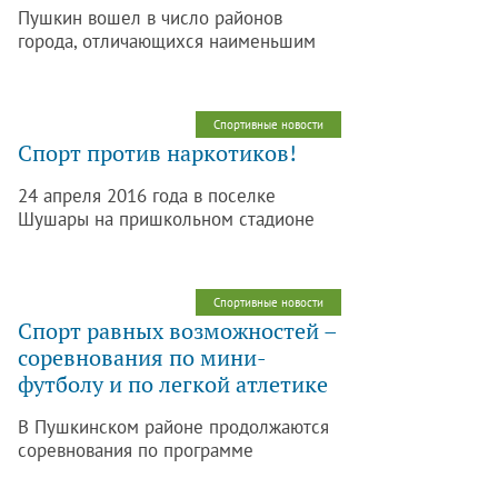
Пушкин вошел в число районов
города, отличающихся наименьшим
количеством тяжких преступлений.
Такой вывод сделали активисты,
составившие «Карту преступлений
Спортивные новости
Петербурга» на основе открытых
Спорт против наркотиков!
данных Министерства внутренних дел,
Информационно-аналитического
24 апреля 2016 года в поселке
центра СПб, Комитета по
Шушары на пришкольном стадионе
информатизации и связи и Комитета
школы №499 прошли соревнования
по вопросам законности,
по футболу, а 27 апреля в г. Пушкине
правопорядка и безопасности. Об
совместно с администрацией школы
этом сообщают представители
Спортивные новости
№ 552 были организованы
движения «Красивый Петербург».
Спорт равных возможностей –
грандиозные весёлые старты под
соревнования по мини-
названием «Спорт! Жизнь!
футболу и по легкой атлетике
Молодость!»
В Пушкинском районе продолжаются
соревнования по программе
Спартакиады среди инвалидов и лиц с
ограниченными возможностями