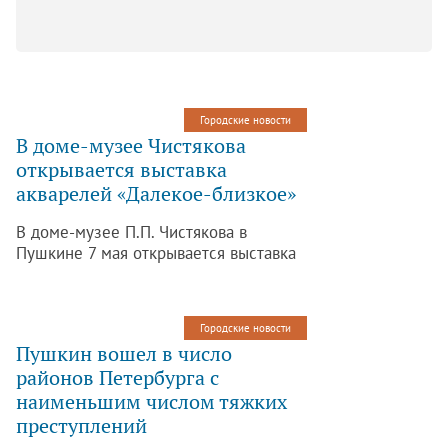
Городские новости
В доме-музее Чистякова
открывается выставка
акварелей «Далекое-близкое»
В доме-музее П.П. Чистякова в
Пушкине 7 мая открывается выставка
акварелей под названием «Далекое-
близкое». На ней будут представлены
работы петербургской художницы
Городские новости
Марины Волковой, пишущей пейзажи.
Пушкин вошел в число
районов Петербурга с
наименьшим числом тяжких
преступлений