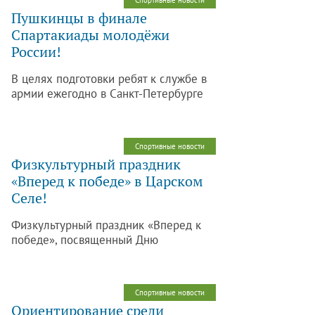
Спортивные новости
годов.
Пушкинцы в финале
Спартакиады молодёжи
России!
В целях подготовки ребят к службе в
армии ежегодно в Санкт-Петербурге
проводится Кубок Санкт-Петербурга
по военно-прикладному многоборью
по программе Спартакиады молодежи
Спортивные новости
Санкт-Петербурга допризывного
Физкультурный праздник
возраста. Это уникальные
«Вперед к победе» в Царском
соревнования, которые способствуют
Селе!
воспитанию у молодежи командного
духа и патриотизма, гармоничному
Физкультурный праздник «Вперед к
развитию личности, тренировке ума,
победе», посвященный Дню
тела и духа в этом году были
космонавтики, состоялся 12 апреля
посвящены Дню Победы в Великой
2016 года на базе Санкт-
Отечественной войне.
Петербургского государственного
Спортивные новости
бюджетного стационарного
Ориентирование среди
учреждения социального