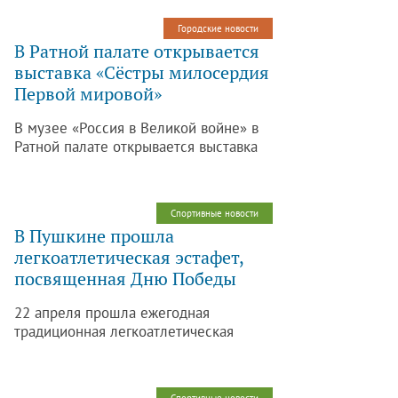
здоровья, в которых, могут принимать
Городские новости
участие люди с нарушениями слуха,
В Ратной палате открывается
зрения, с поражением опорно-
выставка «Сёстры милосердия
двигательного аппарата и интеллекта,
Первой мировой»
достигшие 12-летнего возраста.
В музее «Россия в Великой войне» в
Ратной палате открывается выставка
«Сёстры милосердия Первой
мировой». На ней можно будет
увидеть авторские открытки
Спортивные новости
различных благотворительных
В Пушкине прошла
обществ, а также раритетные
легкоатлетическая эстафет,
фотографии, на которых запечатлена
посвященная Дню Победы
деятельность медицинской службы с
участием сестер на фронтах войны.
22 апреля прошла ежегодная
традиционная легкоатлетическая
эстафета по улицам г.Пушкина,
посвященная Дню Победы в Великой
Отечественной Войне 1941-1945