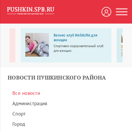
Велнес клуб WellAURA для
женщин
влении
Спортивно-оздоровительный клуб
для женщин.
ени
тра
.
НОВОСТИ ПУШКИНСКОГО РАЙОНА
Все новости
Администрация
Спорт
Город