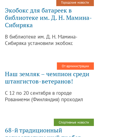
Городские новости
друзьями – студией «МЭКСвидео»,
Экобокс для батареек в
которая в этом году отмечает своё 20-
библиотеке им. Д. Н. Мамина-
летие.
Сибиряка
В библиотеке им. Д. Н. Мамина-
Сибиряка установили экобокс
(коробка для сбора отработанных
батареек).
От администрации
Наш земляк – чемпион среди
штангистов-ветеранов!
С 12 по 20 сентября в городе
Рованиеми (Финляндия) проходил
чемпионат мира по тяжелой атлетике
среди ветеранов. Среди участников из
России был и наш земляк спортсмен-
Спортивные новости
тяжелоатлет Александр Васильевич
68-й традиционный
Фролов.