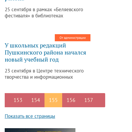
25 сентября в рамках «Беляевского
фестиваля» в библиотеках
Пушкинского района пройдут встречи
с писателями.
От администрации
У школьных редакций
Пушкинского района начался
новый учебный год
23 сентября в Центре технического
творчества и информационных
технологий Пушкинского района
состоялся установочный обучающий
семинар для школьных редакций. Это
153
154
155
156
157
первое мероприятие, организованное
учреждением в рамках реализации
образовательного медиапроекта
Показать все страницы
«Межшкольное информационное
агентство».