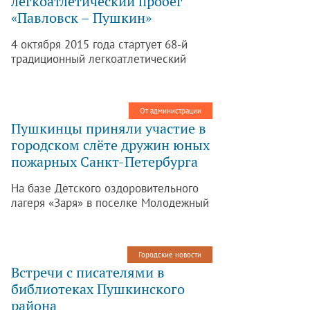
легкоатлетический пробег
«Павловск – Пушкин»
4 октября 2015 года стартует 68-й
традиционный легкоатлетический
пробег «Павловск – Пушкин»,
посвященный памяти мастера спорта
СССР В. Логинова.
От администрации
Пушкинцы приняли участие в
городском слёте дружин юных
пожарных Санкт-Петербурга
На базе Детского оздоровительного
лагеря «Заря» в поселке Молодежный
состоялся Седьмой городской слёт
дружин юных пожарных Санкт-
Петербурга. Пушкинский район
Городские новости
представляло 2 команды школы №530
Встречи с писателями в
и 403.
библиотеках Пушкинского
района