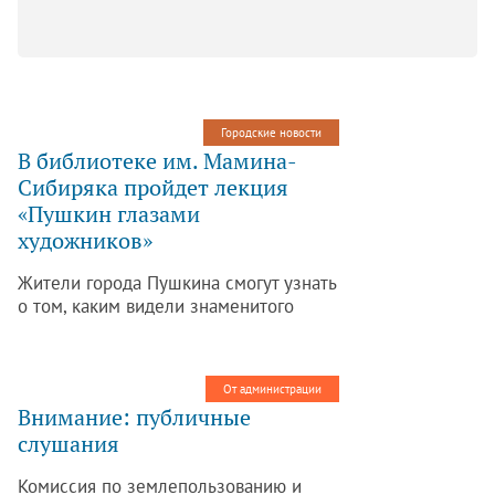
Городские новости
В библиотеке им. Мамина-
Сибиряка пройдет лекция
«Пушкин глазами
художников»
Жители города Пушкина смогут узнать
о том, каким видели знаменитого
русского поэта художники:
тематическая лекция пройдет 30
сентября в 17:30 в Центральной
От администрации
районной библиотеке им. Мамина-
Внимание: публичные
Сибиряка.
слушания
Комиссия по землепользованию и