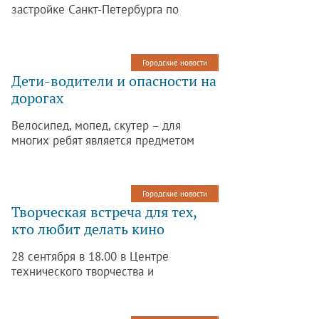
застройке Санкт-Петербурга по
Пушкинскому району сообщает о
проведении 28.09.2015 публичных
слушаний по вопросу предоставления
Городские новости
разрешения на условно разрешенный
Дети-водители и опасности на
вид использования земельного
дорогах
участка (и/или объекта капитального
строительства), расположенного по
Велосипед, мопед, скутер – для
адресу: Санкт-Петербург, шоссе
многих ребят является предметом
Подбельского, д. 7.
мечтания и, прежде чем воплотить
мечту в реальность, родителям
следует задуматься, где же его
Городские новости
ребенок будет управлять своим
Творческая встреча для тех,
транспортным средством?
кто любит делать кино
28 сентября в 18.00 в Центре
технического творчества и
информационных технологий
Пушкинского района пройдёт
творческая встреча с эстонскими