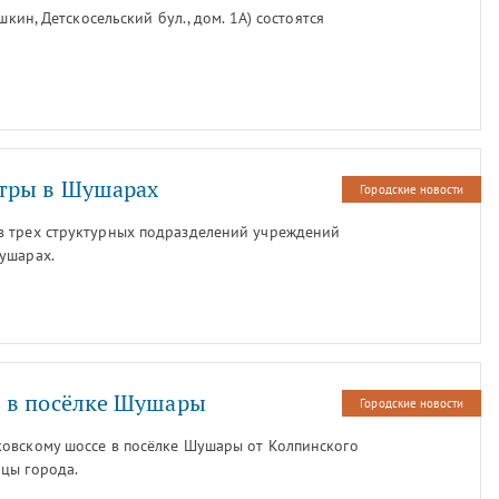
шкин, Детскосельский бул., дом. 1А) состоятся
тры в Шушарах
Городские новости
в трех структурных подразделений учреждений
ушарах.
 в посёлке Шушары
Городские новости
овскому шоссе в посёлке Шушары от Колпинского
цы города.