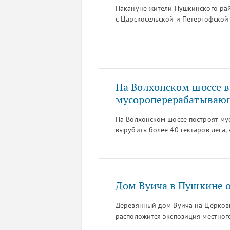
Накануне жители Пушкинского рай
с Царскосельской и Петергофской 
На Волхонском шоссе в
мусороперерабатываю
На Волхонском шоссе построят му
вырубить более 40 гектаров леса,
сообщает интернет-газета «Канон
Дом Вуича в Пушкине 
Деревянный дом Вуича на Церковн
расположится экспозиция местног
интернет-газета «Канонер».