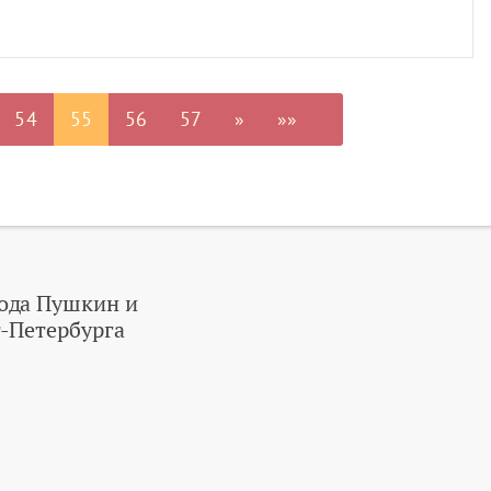
54
55
56
57
»
»»
ода Пушкин и
-Петербурга