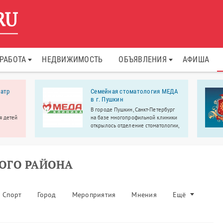
РАБОТА
НЕДВИЖИМОСТЬ
ОБЪЯВЛЕНИЯ
АФИША
атр
Семейная стоматология МЕДА
в г. Пушкин
В городе Пушкин, Санкт-Петербург
я детей
на базе многопрофильной клиники
открылось отделение стоматологии,
ли-
где вас ждет широкий спектр
1 года,
стоматологических услуг,
мастер-
просторные кабинеты, современное
оборудование.
ОГО РАЙОНА
Спорт
Город
Мероприятия
Мнения
Ещё