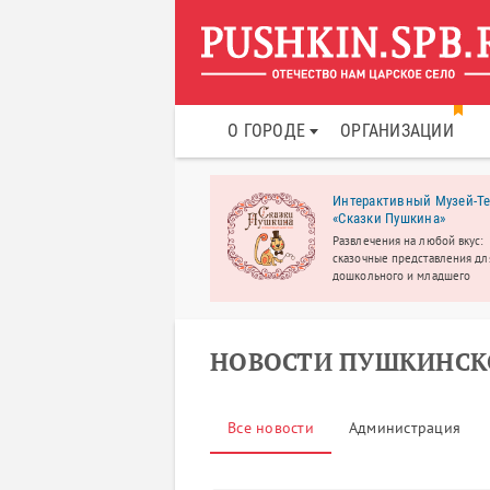
О ГОРОДЕ
ОРГАНИЗАЦИИ
дународный языковой
Интерактивный Музей-Те
ский развивающий центр
«Сказки Пушкина»
ездный Путь»
Развлечения на любой вкус:
ный детский сад, летний лагерь.
сказочные представления дл
странные языки для взрослых и
дошкольного и младшего
й.
школьного возраста, спектак
интерактивы для малышей от 
учебные творческие студии, 
классы.
НОВОСТИ ПУШКИНСК
Все новости
Администрация