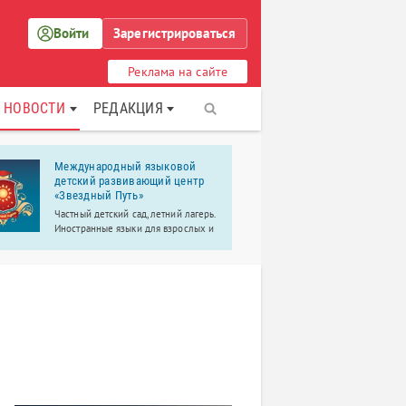
Войти
Зарегистрироваться
Реклама на сайте
НОВОСТИ
РЕДАКЦИЯ
Международный языковой
Интеракти
детский развивающий центр
«Сказки П
«Звездный Путь»
Развлечения
Частный детский сад, летний лагерь.
сказочные п
Иностранные языки для взрослых и
дошкольног
детей.
школьного в
интерактивы
учебные тво
классы.