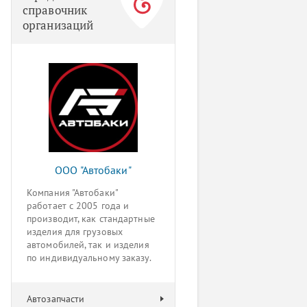
справочник
организаций
ООО "Автобаки"
Компания "Автобаки"
работает с 2005 года и
производит, как стандартные
изделия для грузовых
автомобилей, так и изделия
по индивидуальному заказу.
Автозапчасти