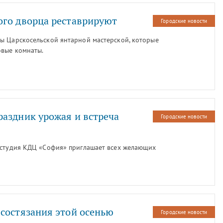
ого дворца реставрируют
Городские новости
ы Царскосельской янтарной мастерской, которые
овые комнаты.
аздник урожая и встреча
Городские новости
 студия КДЦ «София» приглашает всех желающих
состязания этой осенью
Городские новости