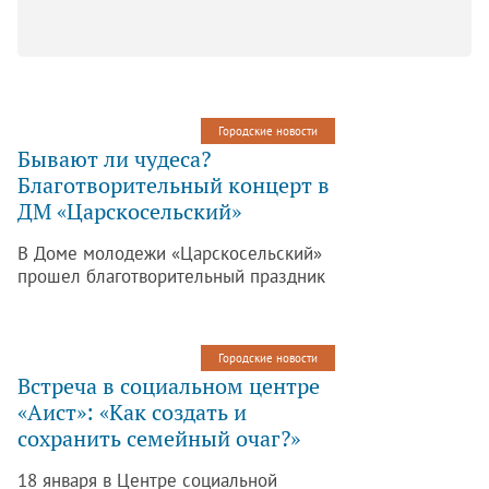
Городские новости
Бывают ли чудеса?
Благотворительный концерт в
ДМ «Царскосельский»
В Доме молодежи «Царскосельский»
прошел благотворительный праздник
для трёх сотен детей-сирот, детей-
инвалидов и детей из малоимущих
семей. Организатор концерта Мария
Городские новости
Волошина, которая много лет
Встреча в социальном центре
занимается благотворительностью.
«Аист»: «Как создать и
сохранить семейный очаг?»
18 января в Центре социальной