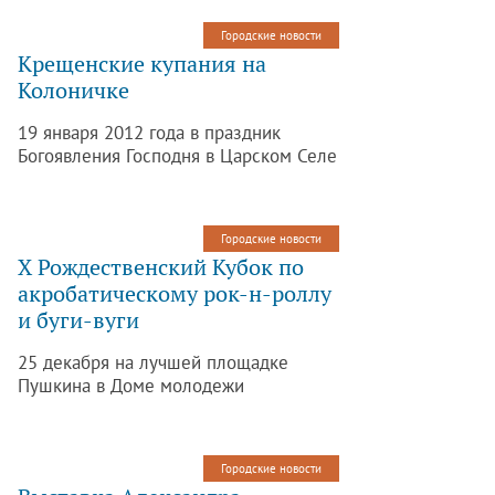
«Царскосельский».
Городские новости
Крещенские купания на
Колоничке
19 января 2012 года в праздник
Богоявления Господня в Царском Селе
на Колонистском пруду пройдут
Крещенские купания.
Городские новости
Х Рождественский Кубок по
акробатическому рок-н-роллу
и буги-вуги
25 декабря на лучшей площадке
Пушкина в Доме молодежи
«Царскосельский» прошёл
юбилейный турнир по
акробатическому рок-н-роллу и буги-
Городские новости
вуги «Х Рождественский Кубок». В