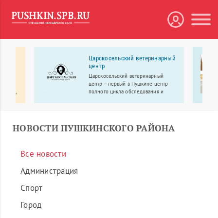
 МЕДА
Царскосельский ветеринарный
центр
рбург
Царскосельский ветеринарный
линики
центр – первый в Пушкине центр
ологии,
полного цикла обследования и
лечения.
еменное
НОВОСТИ ПУШКИНСКОГО РАЙОНА
Все новости
Администрация
Спорт
Город