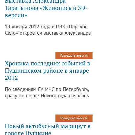
Выставка Александра
турнире участвовали сильнейшие
Таратынова «Живопись в 3D-
спортсмены Петербурга и других
версии»
российских городов.
14 января 2012 года в ГМЗ «Царское
Село» откроется выставка Александра
Михайловича Таратынова на создание
которой оказал влияние трактат «О
живописи» Леонардо да Винчи.
Городские новости
Хроника последних событий в
Пушкинском районе в январе
2012
По сведениям ГУ МЧС по Петербургу,
сразу же после Нового года началась
череда пожаров. В то время когда
жители Пушкинского района
праздновали Рождество и новогодние
Городские новости
праздники, неизвестные
Новый автобусный маршрут в
правонарушители совершили
городе Пушкине
ограбление квартиры. Из-за