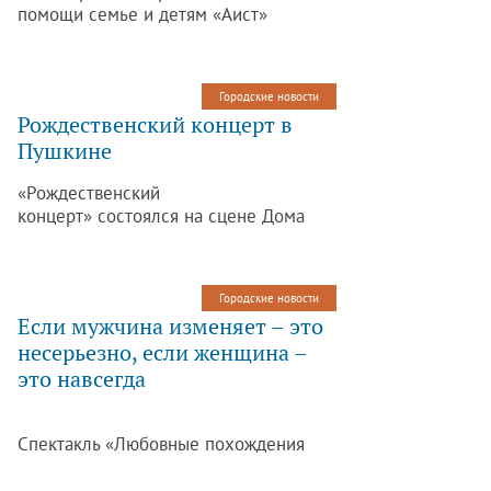
помощи семье и детям «Аист»
состоится встреча для детей и
родителей с опытными психологами и
социальными работниками. После
Городские новости
встречи будет проводиться запись на
Рождественский концерт в
автобусную экскурсию в Музей
Пушкине
обороны и блокады Ленинграда,
которая состоится 22 января 2012
«Рождественский
года. Все меропрития центра
концерт» состоялся на сцене Дома
абсолютно бесплатные.
молодёжи «Царскосельский» в день
Рождества Христова.
Городские новости
Если мужчина изменяет – это
несерьезно, если женщина –
это навсегда
Cпектакль «Любовные похождения
женатого мужчины» в дни новогодних
каникул показали в Доме молодежи