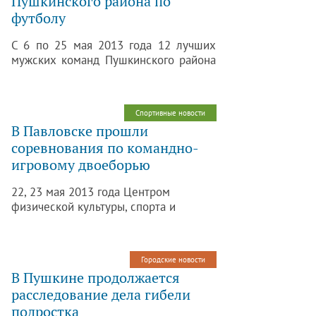
Пушкинского района по
имени А. А. Ахматовой.
футболу
С 6 по 25 мая 2013 года 12 лучших
мужских команд Пушкинского района
сражались в честной футбольной
борьбе за Кубок района по футболу.
Спортивные новости
В Павловске прошли
соревнования по командно-
игровому двоеборью
22, 23 мая 2013 года Центром
физической культуры, спорта и
здоровья «Царское Село» на стадионе
«Павловск» по адресу: г. Павловск, ул.
Садовая, д. 20, литера Б, проведены
Городские новости
соревнования по командно-игровому
В Пушкине продолжается
двоеборью в рамках спартакиады
расследование дела гибели
молодежи Пушкинского района Санкт-
подростка
Петербурга допризывного возраста