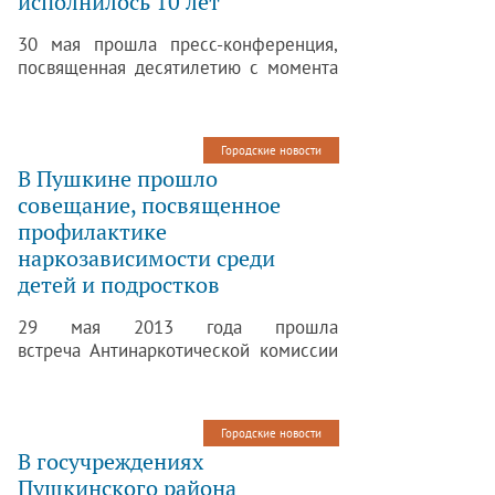
исполнилось 10 лет
30 мая прошла пресс-конференция,
посвященная десятилетию с момента
воссоздания Янтарной комнаты.
Директор и сотрудники ГМЗ «Царское
Село» вместе с начальником
Городские новости
реставрационной мастерской
В Пушкине прошло
попытались ответить на вопрос:
совещание, посвященное
«Оправдал ли себя дерзкий
профилактике
реставрационный эксперимент?»
Окончание реконструкции Янтарной
наркозависимости среди
комнаты 10 лет назад обозначило
детей и подростков
новый этап в жизни музейного
комплекса и вдохновило не на один
29 мая 2013 года прошла
смелый проект.
встреча Антинаркотической комиссии
и комиссии по делам
несовершеннолетних Пушкинского
района Санкт-Петербурга.
Городские новости
В госучреждениях
Пушкинского района