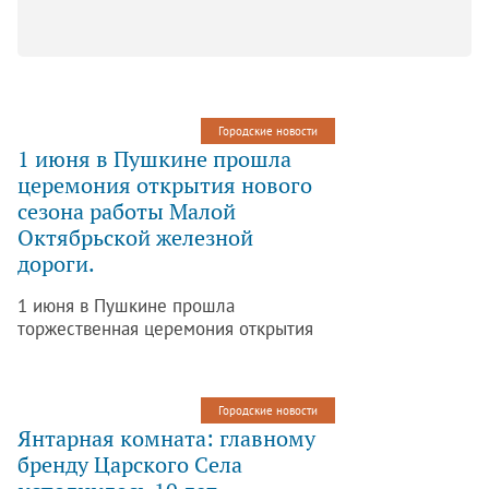
Городские новости
1 июня в Пушкине прошла
церемония открытия нового
сезона работы Малой
Октябрьской железной
дороги.
1 июня в Пушкине прошла
торжественная церемония открытия
нового сезона работы Малой
Октябрьской железной дороги. В ней
приняли участие глава ОАО «РЖД»
Городские новости
Владимир Якунин и вице-президент
Янтарная комната: главному
Санкт-Петербурга Михаил Мокрецов.
бренду Царского Села