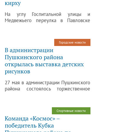
кирху
На углу Госпитальной улицы и
Медвежьего переулка в Павловске
скоро начнутся реставрационные
работы по восстановлению
деревянной лютеранской кирхи,
Городские новости
история возникновения которой
В администрации
датируется 1794 годом.
Пушкинского района
открылась выставка детских
рисунков
27 мая в администрации Пушкинского
района состоялось торжественное
открытие выставки детских рисунков.
Их авторы – ученики двух школ:
члена ассоциации художников
Спортивные новости
Царского Села Вадима Маслова и
Команда «Космос» –
учащиеся художественного отделения
победитель Кубка
Царскосельской гимназии искусств