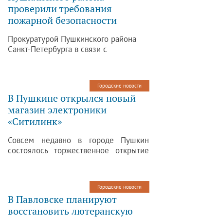
проверили требования
пожарной безопасности
Прокуратурой Пушкинского района
Санкт-Петербурга в связи с
выявлением нарушений в каждом
проверенном в апреле 2013 года
государственном образовательном
Городские новости
учреждении района требований
В Пушкине открылся новый
пожарной безопасности в части,
магазин электроники
связанной с вопросами минимизации
«Ситилинк»
последствий террористических актов,
продолжены проверки в указанной
Совсем недавно в городе Пушкин
сфере.
состоялось торжественное открытие
магазина электроники «Ситилинк».
Жители Пушкинского района имеют
уникальную возможность сделать
Городские новости
заказ качественной электроники по
В Павловске планируют
доступным ценам прямо из дома или
восстановить лютеранскую
офиса.