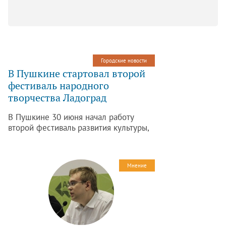
Городские новости
В Пушкине стартовал второй
фестиваль народного
творчества Ладоград
В Пушкине 30 июня начал работу
второй фестиваль развития культуры,
экологических технологий и
народного творчества Ладоград. В
рамках него в Фермском парке
Мнение
пройдут концерты, мастер-классы,
лекции и круглые столы, сообщил
один из организаторов Алексей
Горшков.