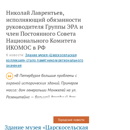
Николай Лаврентьев,
исполняющий обязанности
руководителя Группы ЭРА и
член Постоянного Совета
Национального Комитета
ИКОМОС в РФ
К новости:
Здание музея «Царскосельская
коллекция» стало памятником регионального
значения
«В Петербурге большие проблемы с
охраной исторических зданий. Примеров
масса: дом генеральши Манжелей на ул.
Розенштейна — большой доходный дом,
которые уникален по своей архитектуре, не
реставрируется и не имеет статуса
объекта культурного наследия. Или
Городские новости
Аракчеевские казармы — кузница и конюшня
Здание музея «Царскосельская