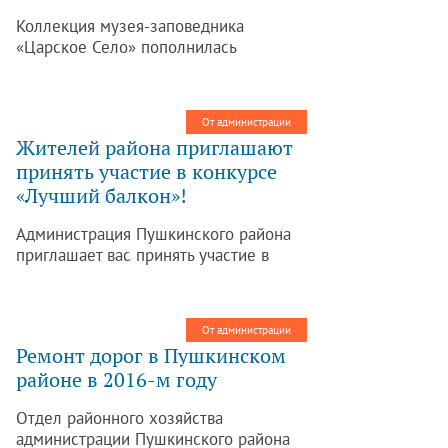
Коллекция музея-заповедника
«Царское Село» пополнилась
раритетными фарфоровыми чашкой и
блюдцем. Они были приобретены на
английском аукционе Bonhams:
От администрации
покупка обошлась примерно в шесть
Жителей района приглашают
тысяч фунтов стерлингов. Об этом
принять участие в конкурсе
сообщает пресс-служба ГМЗ «Царское
«Лучший балкон»!
Село».
Администрация Пушкинского района
приглашает вас принять участие в
конкурсе «Лучший балкон». Конкурс
проводится в два этапа (районный и
городской), итоги будут подведены до
От администрации
20.08.2016.
Ремонт дорог в Пушкинском
районе в 2016-м году
Отдел районного хозяйства
администрации Пушкинского района