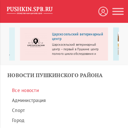
 МЕДА
Царскосельский ветеринарный
центр
рбург
Царскосельский ветеринарный
линики
центр – первый в Пушкине центр
ологии,
полного цикла обследования и
лечения.
еменное
НОВОСТИ ПУШКИНСКОГО РАЙОНА
Все новости
Администрация
Спорт
Город