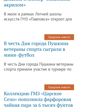
живописи на пленэре появились новые для
акрилом»
музея направления детского творчества:
В июле в рамках Летней школы
графика, дизайн, скульптура, войлоковаляние,
искусств ГМЗ «Павловск» откроет для
декоративная роспись, мозаика».
подростков класс дизайна и пленэр
«Живопись акрилом». Занятия будут
проходить по субботам в 13-00. Об
Городские новости
этом сообщил пресс-секретарь ГМЗ
В честь Дня города Пушкина
«Павловск» Иван Девяткин.
ветераны спорта сыграли в
мини-футбол
В честь Дня города Пушкина ветераны
спорта приняли участие в турнире по
мини-футболу. Соревнование,
приуроченное к празднику, прошло 25
июня на городском стадионе. Об этом
Городские новости
сообщает СПб ГБУ ЦФКСЗ «Царское
Коллекцию ГМЗ «Царское
Село».
Село» пополнила фарфоровая
чайная пара за 6 тысяч фунтов