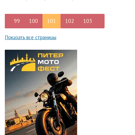
информирует о запланированном
ремонте дорог в 2016-м году. Заказчик
– СПб ГКУ «Дирекция транспортного
99
100
101
102
103
строительства».
Показать все страницы