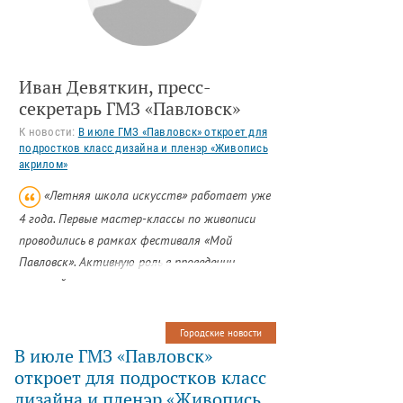
Иван Девяткин, пресс-
секретарь ГМЗ «Павловск»
К новости:
В июле ГМЗ «Павловск» откроет для
подростков класс дизайна и пленэр «Живопись
акрилом»
«Летняя школа искусств» работает уже
4 года. Первые мастер-классы по живописи
проводились в рамках фестиваля «Мой
Павловск». Активную роль в проведении
занятий на пленэре приняли педагоги
«Царскосельской школы искусств имени Анны
Андреевны Ахматовой» и «Коммунарской
Городские новости
детской школы искусств». В 2013 году
В июле ГМЗ «Павловск»
летняя программа ГМЗ «Павловск» стала
откроет для подростков класс
регулярной и получила свое название. Кроме
дизайна и пленэр «Живопись