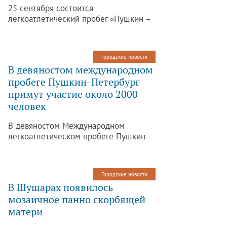
25 сентября состоится
легкоатлетический пробег «Пушкин –
Санкт-Петербург». В связи с этим, на
время движения спортсменов в
Пушкинском районе с утра будет
Городские новости
перекрыто движение автотранспорта.
В девяностом международном
пробеге Пушкин-Петербург
примут участие около 2000
человек
В девяностом Международном
легкоатлетическом пробеге Пушкин-
Санкт-Петербург примут участие
около 2 тысяч человек. Об этом
сообщается на официальном сайте
Городские новости
Администрации Санкт-Петербурга.
В Шушарах появилось
мозаичное панно скорбящей
матери