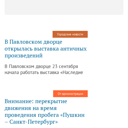
Городские новости
В Павловском дворце
открылась выставка античных
произведений
В Павловском дворце 23 сентября
начала работать выставка «Наследие
античного мира», объединяющая
произведения из собраний музея и из
частной коллекции Михаила и Елены
От администрации
Карисаловых. Она разместилась в
Внимание: перекрытие
Кавалергардской и в Кавалерском
движения на время
зале. Об этом сообщает пресс-служба
проведения пробега «Пушкин
ГМЗ «Павловск».
– Санкт-Петербург»