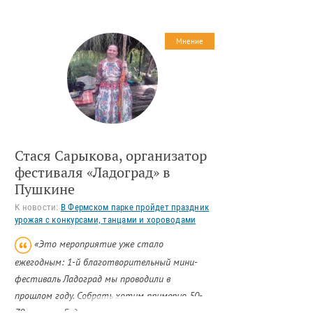
заключенными Колпинской
воспитательной колонии. Трудным
подросткам показали спектакль ART,
Мнение
пользующийся заслуженной любовью
среди петербуржцев. Об этом
сообщает пресс-служба «Дирекции
театрально-зрелищных касс».
Стася Сарыкова, организатор
фестиваля «Ладоград» в
Пушкине
К новости:
В Фермском парке пройдет праздник
урожая с конкурсами, танцами и хороводами
«Это мероприятие уже стало
ежегодным: 1-й благотворительный мини-
фестиваль Ладоград мы проводили в
прошлом году. Собрать хотим примерно 50-
70 человек. Будет также и специальная