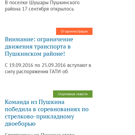
В поселке Шушары Пушкинского
района 17 сентября открылось
мозаичное панно скорбящей матери –
монумента в память о детях
блокадниках, погибших в Тихвине в
От администрации
1941 году. Об этом сообщается на
Внимание: ограничение
сайте газеты «Петербургский
движения транспорта в
дневник».
Пушкинском районе!
С 19.09.2016 по 25.09.2016 вступают в
силу распоряжения ГАТИ об
ограничении (прекращении) движения
транспорта по следующим улицам в
Пушкинском районе Санкт-
Спортивные новости
Петербурга.
Команда из Пушкина
победила в соревнованиях по
стрелково-прикладному
двоеборью