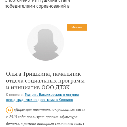
Спортсмены из Пушкина стали
победителями соревнований в
стрелково-прикладном двоеборье
среди районов Санкт-Петербурга. По
итогам шести городских этапов
Мнение
Спартакиады Пушкин находится на
втором месте. Об этом сообщает
начальник отдела СПб ГБУ «ЦФКСЗ
«Царское Село» Александр Мудров.
Ольга Тришкина, начальник
отдела социальных программ
и инициатив ООО ДТЗК
К новости:
Театр на Васильевском выступил
перед трудными подростками в Колпино
«Дирекция театрально-зрелищных касс»
с 2010 года реализует проект «Культура –
детям», в рамках которого состоялся показ