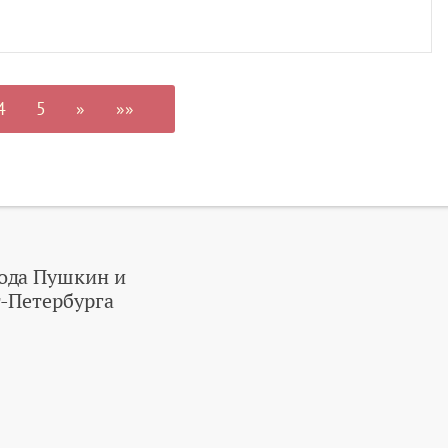
4
5
»
»»
ода Пушкин и
-Петербурга