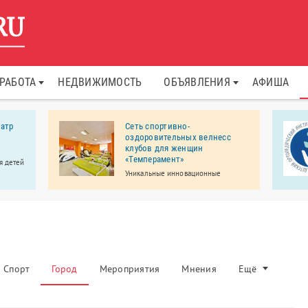
РАБОТА
НЕДВИЖИМОСТЬ
ОБЪЯВЛЕНИЯ
АФИША
атр
Сеть спортивно-
оздоровительных велнесс
клубов для женщин
«Темперамент»
я детей
Уникальные инновационные
ли-
тренажеры помогут вам всегда быть
1 года,
в отличной форме, без
мастер-
изнурительных тренировок, с
пользой и удовольствием!
Спорт
Город
Мероприятия
Мнения
Ещё