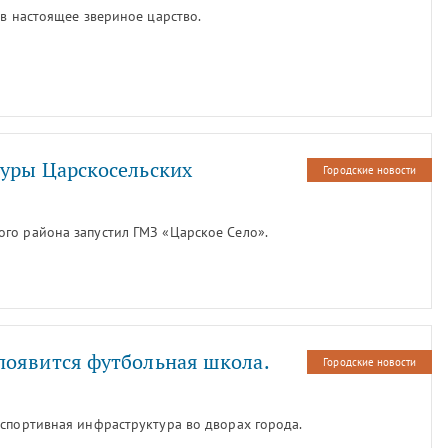
 в настоящее звериное царство.
туры Царскосельских
Городские новости
го района запустил ГМЗ «Царское Село».
появится футбольная школа.
Городские новости
 спортивная инфраструктура во дворах города.