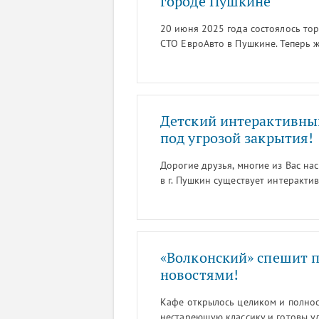
городе Пушкине
20 июня 2025 года состоялось тор
СТО ЕвроАвто в Пушкине. Теперь 
параметрам на предприятии феде
Детский интерактивный
под угрозой закрытия!
Дорогие друзья, многие из Вас нас 
в г. Пушкин существует интеракти
pushkina.ru).
«Волконский» спешит 
новостями!
Кафе открылось целиком и полнос
нестареющую классику и готовы у