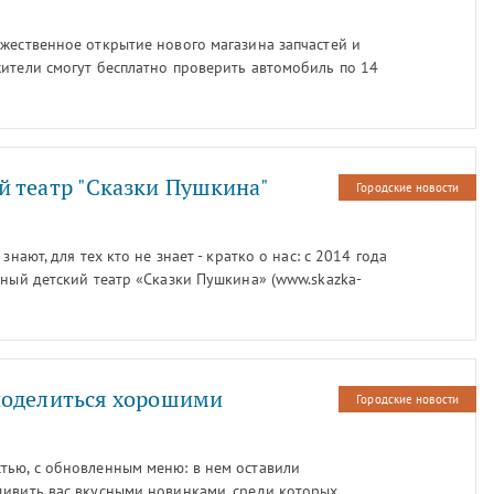
жественное открытие нового магазина запчастей и
жители смогут бесплатно проверить автомобиль по 14
ральной франчайзинговой сети.
 театр "Сказки Пушкина"
Городские новости
знают, для тех кто не знает - кратко о нас: с 2014 года
вный детский театр «Сказки Пушкина» (www.skazka-
поделиться хорошими
Городские новости
тью, с обновленным меню: в нем оставили
дивить вас вкусными новинками, среди которых