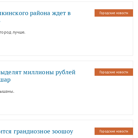
кинского района ждет в
Городские новости
в
 город лучше.
 выделят миллионы рублей
Городские новости
ушар
лышаны.
ится грандиозное зоошоу
Городские новости