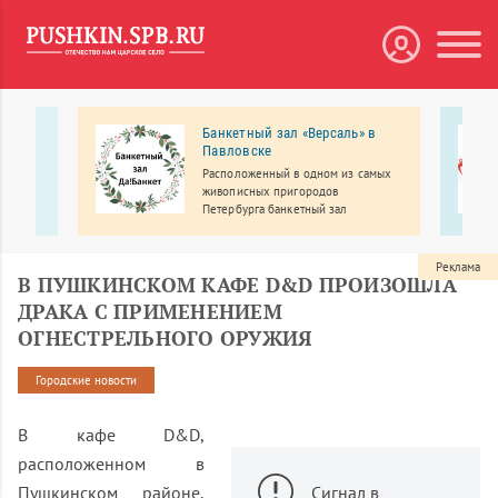
Банкетный зал «Версаль» в
кий
Павловске
т им.
Расположенный в одном из самых
живописных пригородов
Петербурга банкетный зал
етский
«Версаль» приглашает провести
. И.
свадьбу, юбилей, выпускной, день
 в
рождения, корпоратив, детский
Реклама
В ПУШКИНСКОМ КАФЕ D&D ПРОИЗОШЛА
дии и
праздник и другие мероприятия
мых
ДРАКА С ПРИМЕНЕНИЕМ
ОГНЕСТРЕЛЬНОГО ОРУЖИЯ
Городские новости
В кафе D&D,
расположенном в
Пушкинском районе,
Сигнал в