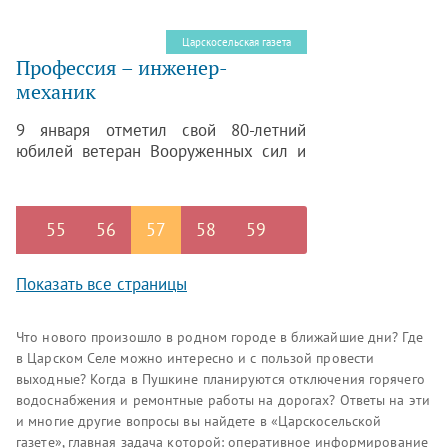
важное. Все, за что он брался, будь то
преподавательская деятельность,
Царскосельская газета
литературное творчество, архивные
Профессия – инженер-
изыскания или коллекционирование
механик
документов и свидетельств прошлого,
захватывало его, увлекало, всему он
9 января отметил свой 80-летний
отдавался целиком, без остатка.
юбилей ветеран Вооруженных сил и
Военно-морского флота, кандидат
технических наук, профессор,
действительный член Петровской
55
56
57
58
59
академии наук и искусств, вице-
адмирал в отставке Василий
Александрович Коковин.
Показать все страницы
Что нового произошло в родном городе в ближайшие дни? Где
в Царском Селе можно интересно и с пользой провести
выходные? Когда в Пушкине планируются отключения горячего
водоснабжения и ремонтные работы на дорогах? Ответы на эти
и многие другие вопросы вы найдете в «Царскосельской
газете», главная задача которой: оперативное информирование