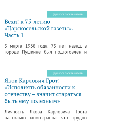
отделения социальной помощи лицам
без определенного места жительства
Царскосельская газета
КЦСОН Пушкинского района Татьяне
Вехи: к 75-летию
Спириной состоялась 14 января на
«Царскосельской газеты».
аппаратном совещании в
Часть 1
администрации района.
5 марта 1938 года, 75 лет назад, в
городе Пушкине был подготовлен и
отпечатан в местной типографии
первый номер газеты
«Большевистское слово». И как бы ни
Царскосельская газета
называлась она впоследствии –
Яков Карлович Грот:
«Вперед», «Царскосельская газета» –
«Исполнять обязанности к
она всегда составляла неотъемлемую
отечеству – значит стараться
часть жизни пушкинцев и павловчан,
неся своим читателям оперативную
быть ему полезным»
информацию обо всех сферах жизни
района.
Личность Якова Карловича Грота
настолько многогранна, что трудно
выделить что-то наиболее значимое и