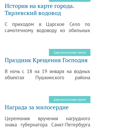
История на карте города.
Тярлевский водовод
С приходом в Царское Село по
самотечному водоводу из обильных
Таицких ключей огромного количества
по тем меркам «свежей воды» ее
стали направлять в те места города и
Царскосельская газета
окрестностей, кои в ней остро
Праздник Крещения Господня
нуждались.
В ночь с 18 на 19 января на водных
объектах Пушкинского района
планируется проведение чина
Великого Освящения Воды на
праздник Крещения Господня.
Царскосельская газета
Проведение праздника традиционно
Награда за милосердие
сопровождается купанием.
Церемония вручения нагрудного
знака губернатора Санкт-Петербурга
«За милосердие» специалисту