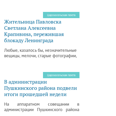
Царскосельская газета
Жительница Павловска
Светлана Алексеевна
Крапивина, пережившая
блокаду Ленинграда
Любые, казалось бы, незначительные
вещицы, мелочи, старые фотографии,
связанные с блокадной порой, с
особой бережностью хранят люди,
пережившие в Пушкинском районе
Царскосельская газета
страшную войну. Среди них и
В администрации
павловчанка Светлана Алексеевна
Пушкинского района подвели
Крапивина.
итоги прошедшей недели
На аппаратном совещании в
администрации Пушкинского района
подвели итоги прошедшей недели.