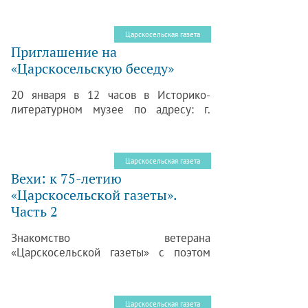
Царскосельская газета
Приглашение на
«Царскосельскую беседу»
20 января в 12 часов в Историко-
литературном музее по адресу: г.
Пушкин, ул. Леонтьевская, 28,
состоится юбилейное заседание
«Царскосельской беседы»,
Царскосельская газета
посвященное 130-летию со дня
Вехи: к 75-летию
рождения писателя А. Н. Толстого.
«Царскосельской газеты».
Часть 2
Знакомство ветерана
«Царскосельской газеты» с поэтом
Иваном Демьяновым весной 1946
года. Продолжение. Начало в № 1.
Царскосельская газета