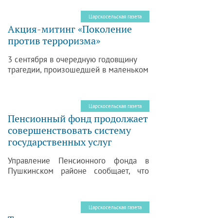
посвящали в студенты в Большом
зале Екатерининского дворца.
Царскосельская газета
Акция-митинг «Поколение
против терроризма»
3 сентября в очередную годовщину
трагедии, произошедшей в маленьком
североосетинском городке Беслане,
Санкт-Петербургская региональная
общественная организация
Царскосельская газета
«Пушкинский молодежный Совет» и
Пенсионный фонд продолжает
Дом молодежи «Царскосельский» при
совершенствовать систему
поддержке администрации
государственных услуг
Пушкинского района организовали
акцию-митинг «Поколение против
Управление Пенсионного фонда в
терроризма».
Пушкинском районе сообщает, что
продолжается работа над
совершенствованием системы
оказания государственных услуг в
Царскосельская газета
электронном виде физическим и