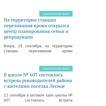
Царскосельская газета
На территории станции
переливания крови открылся
центр планирования семьи и
репродукции
Вчера, 19 сентября, на территории
станции переливания крови
состоялось торжественное открытие
новых помещений Центра
планирования семьи и репродукции.
Царскосельская газета
Центр, разместившийся на площади
В школе № 607 состоялась
480 кв. м, оснащен самым
встреча руководителей района
современным оборудованием.
с жителями поселка Лесное
12 сентября в актовом зале школы №
607 состоялась встреча
руководителей района и