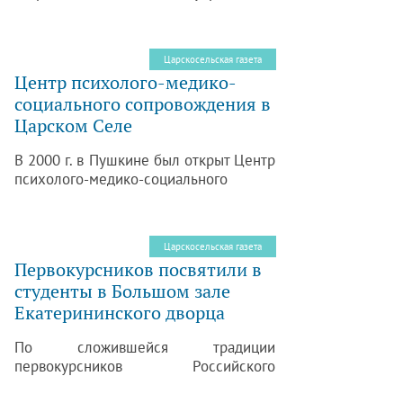
дополнительного образования детей
от 2 до 18 лет. Дворец предлагает 95
образовательных программ по 10
Царскосельская газета
направлениям. 2300 детей обучаются
Центр психолого-медико-
в 161 группе.
социального сопровождения в
Царском Селе
В 2000 г. в Пушкине был открыт Центр
психолого-медико-социального
сопровождения (ЦПМСС). В нем
работают педагоги-психологи,
учителя-логопеды, социальные
Царскосельская газета
педагоги, врач-невропатолог, детский
Первокурсников посвятили в
психиатр.
студенты в Большом зале
Екатерининского дворца
По сложившейся традиции
первокурсников Российского
колледжа традиционной культуры