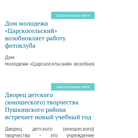
муниципального образования г.
Пушкин с населением поселка
Царскосельская газета
Лесное. Предыдущая встреча в
Дом молодежи
Лесном проходила два года назад,
«Царскосельский»
следующая запланирована на весну
возобновляет работу
2013 года.
фотоклуба
Дом
молодежи «Царскосельский» возобновляет
работу фотоклуба. 15 сентября в Доме
молодежи
«Царскосельский» состоится встреча
Царскосельская газета
с фотолюбителями в рамках акции
Дворец детского
«Царское Село – центр здоровья,
(юношеского) творчества
творчества детей и молодежи».
Пушкинского района
встречает новый учебный год
Дворец детского (юношеского)
творчества – это учреждение