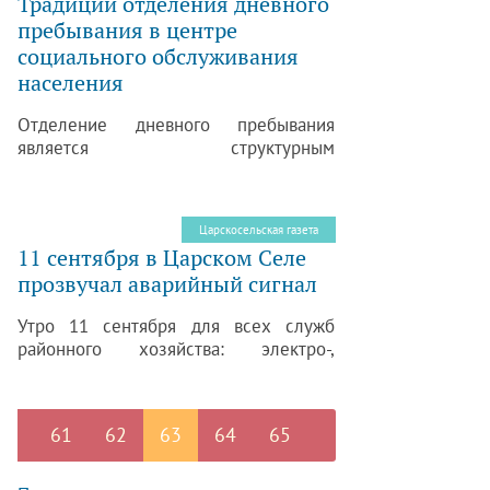
Традиции отделения дневного
юридическим лицам.
пребывания в центре
социального обслуживания
населения
Отделение дневного пребывания
является структурным
подразделением Комплексного
центра социального обслуживания
населения Пушкинского
Царскосельская газета
района. Ежемесячно организуются 2
11 сентября в Царском Селе
заезда. Всего в течение месяца
прозвучал аварийный сигнал
отделение может принять и обслужить
50 человек.
Утро 11 сентября для всех служб
районного хозяйства: электро-,
энерго- и теплоснабжающих
организаций, а также ТСЖ и
жилкомсервисов началось с
61
62
63
64
65
тревожной новости – поступила
информация о возникновении
инцидента на магистральном участке