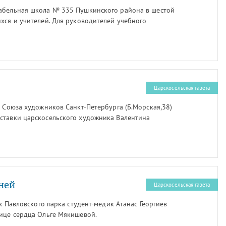
табельная школа № 335 Пушкинского района в шестой
хся и учителей. Для руководителей учебного
и родителей этот День знаний стал двойным
а прошла как яркое, праздничное действо с
 воздушными шарами, музыкой, чтением стихов и
Царскосельская газета
е Союза художников Санкт-Петербурга (Б.Морская,38)
ставки царскосельского художника Валентина
ющие.
ней
Царскосельская газета
ях Павловского парка студент-медик Атанас Георгиев
нице сердца Ольге Мякишевой.