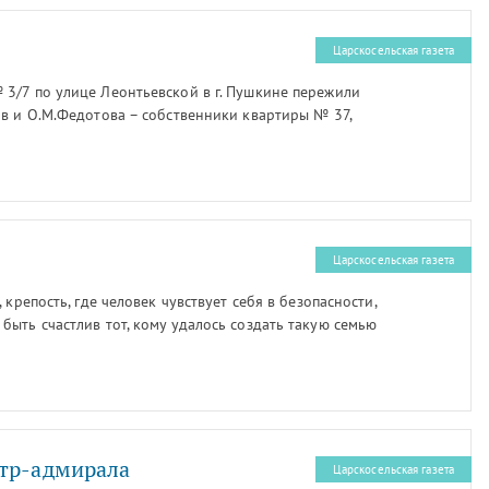
Царскосельская газета
3/7 по улице Леонтьевской в г. Пушкине пережили
ов и О.М.Федотова – собственники квартиры № 37,
еонтьевскую и Среднюю, известили жильцов о скором
 жилого в нежилое и переоборудовании его под
Царскосельская газета
 крепость, где человек чувствует себя в безопасности,
ыть счастлив тот, кому удалось создать такую семью
, что в Пушкинском районе немало счастливых семей, и
и наших читателей. Но как же приятно встретиться с
ям и миру семьями вновь и вновь! Представляем:
нтр-адмирала
Царскосельская газета