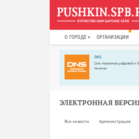
О ГОРОДЕ
ОРГАНИЗАЦИИ
ЦНТУ «Прометей»
DNS
ЦНТУ «Прометей»
Сеть магазинов цифровой и 
иализируется на изготовлении
техники
аллоконструкций
борудования любой степени
ности из широкого спектра
струкционных материалов.
ЭЛЕКТРОННАЯ ВЕРСИ
Все новости
Администрация