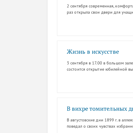
2 сентября современная, комфор
раз открыла свои двери для учащи
заведения, его педагогов, детей 
праздником. Торжественная линейк
поздравлениями почетных гостей,
исполнением песен.
Жизнь в искусстве
3 сентября в 17.00 в большом зал
состоится открытие юбилейной вы
Скачкова. Приглашаются все жела
В вихре томительных д
В августовские дни 1899 г. в алле
поведал о своих чувствах избран