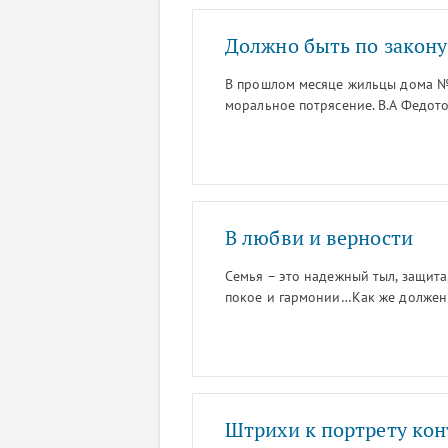
Должно быть по закону
В прошлом месяце жильцы дома № 
моральное потрясение. В.А Федот
окна которой выходят на улицы Л
переводе помещения из категории
коммерческие цели.
В любви и верности
Семья – это надежный тыл, защита,
покое и гармонии…Как же должен б
или родиться в ней! Надо сказать
газета уже не раз знакомила с ним
такими успешными, открытыми люд
Матвеевы.
Штрихи к портрету ко