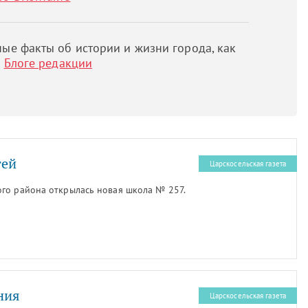
ые факты об истории и жизни города, как
м
Блоге редакции
тей
Царскосельская газета
го района открылась новая школа № 257.
ния
Царскосельская газета