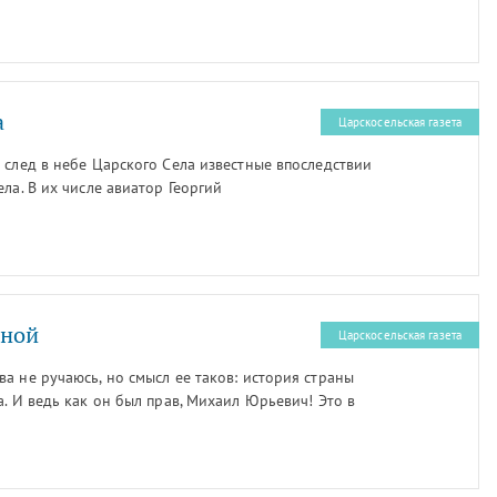
а
Царскосельская газета
 след в небе Царского Села известные впоследствии
ла. В их числе авиатор Георгий
кой национальной библиотеке подшивки старых
вины ХХ века, я обнаружил ряд интересующих меня
гский листок" от 9 мая 1912 г. сообщала своим
атчины в Кронштадт и обратно совершил 8 мая
тельной школы авиатор Георгий Горшков".
йной
Царскосельская газета
а не ручаюсь, но смысл ее таков: история страны
а. И ведь как он был прав, Михаил Юрьевич! Это в
гда старшеклассники школ Пушкинского района
поступков участников Великой Отечественной
 себя подростки, познав судьбу героев своих
ться у них сегодня?