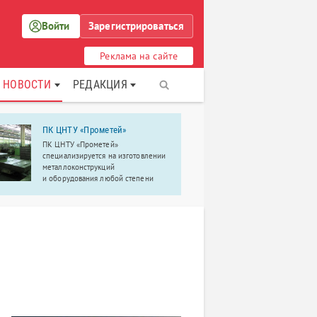
Войти
Зарегистрироваться
Реклама на сайте
НОВОСТИ
РЕДАКЦИЯ
ПК ЦНТУ «Прометей»
DNS
ПК ЦНТУ «Прометей»
Сеть магази
специализируется на изготовлении
техники
металлоконструкций
и оборудования любой степени
сложности из широкого спектра
конструкционных материалов.