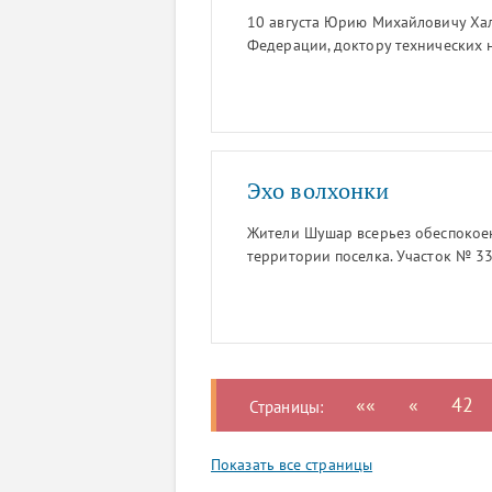
10 августа Юрию Михайловичу Хал
Федерации, доктору технических н
Эхо волхонки
Жители Шушар всерьез обеспокое
территории поселка. Участок № 33
Воробей и куда с начала июля ма
твердые бытовые отходы, располо
ежедневно там разгружалось по 20
источать неприятный запах. Люди 
возникшая свалка станет источни
аэропорта Пулково-2 самолетов: п
««
«
42
Страницы:
Показать все страницы