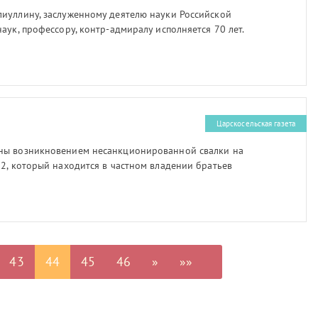
иуллину, заслуженному деятелю науки Российской
аук, профессору, контр-адмиралу исполняется 70 лет.
Царскосельская газета
ны возникновением несанкционированной свалки на
2, который находится в частном владении братьев
шины вереницами везли строительный мусор и
жен недалеко от кладбища. По словам очевидцев,
 автомобилей и за это время мусор уже начал
опасаются, что кроме экологических проблем
ком угрозы для взлетающих над поселком из
омойка может стать местом обитания птиц.
43
44
45
46
»
»»