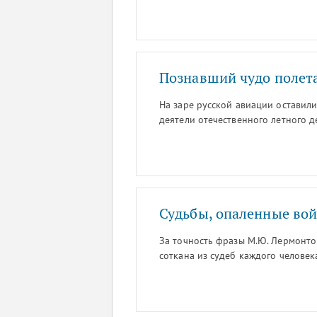
Познавший чудо полет
На заре русской авиации оставили
деятели отечественного летного де
Горшков.Просматривая в Российс
петербургских газет первой поло
публикаций. Так, газета "Петербур
читателям: "Блестящий полет из Г
поручик Офицерской воздухоплава
Судьбы, опаленные во
За точность фразы М.Ю. Лермонтов
соткана из судеб каждого человек
очередной раз было доказано, ко
проводили исследования судеб и 
войны.Какие открытия сделали для
исследований, и чему можно поучи