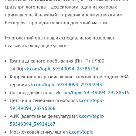
сразу три логопеда – дефектолога, один из которых
приглашенный научный сотрудник института мозга им.
Бехтерева. Проводится логопедический массаж.
Многолетний опыт наших специалистов позволяет
оказывать следующие услуги:
Группа дневного пребывания (Пн–Пт с 9:00 –
14:00)
vk.com/topic-59549094_28786724
Коррекционно-развивающие занятия по методике АВА-
терапия
vk.com/topic-59549094_29294943
Логопед-дефектолог
vk.com/topic-59549094_29288319
Детский и семейный психолог
vk.com/topic-
59549094_28796868
АФК (адаптивная физкультура)
vk.com/topic-
59549094_34924167
Мозжечковая стимуляция
vk.com/topic-