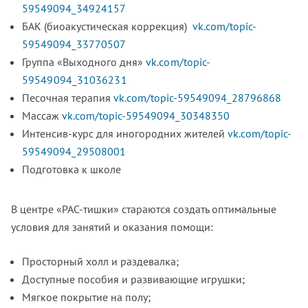
59549094_34924157
БАК (биоакустическая коррекция)
vk.com/topic-
59549094_33770507
Группа «Выходного дня»
vk.com/topic-
59549094_31036231
Песочная терапия
vk.com/topic-59549094_28796868
Массаж
vk.com/topic-59549094_30348350
Интенсив-курс для иногородних жителей
vk.com/topic-
59549094_29508001
Подготовка к школе
В центре «РАС-тишки» стараются создать оптимальные
условия для занятий и оказания помощи:
Просторный холл и раздевалка;
Доступные пособия и развивающие игрушки;
Мягкое покрытие на полу;