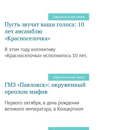
улице Набережной у Каскадного
пруда. Оттуда постоянно доносятся
веселые, звонкие голоса, звучит
Царскосельская газета
музыка. 16 октября в 18 часов
Пусть звучат ваши голоса: 10
состоится юбилейное торжество, куда
лет ансамблю
приглашены все желающие.
«Красноселочка»
В этом году коллективу
«Красноселочка» исполнилось 10 лет,
и 18 октября в 15.00, по адресу:
Красносельское шоссе,
д.29, состоится юбилейный вечер
Царскосельская газета
ансамбля.
ГМЗ «Павловск»: окруженный
ореолом мифов
Первого октября, в день рождения
великого императора, в Концертном
зале музея-заповедника «Павловск»
состоялась презентация книги ученого
секретаря музея, кандидата