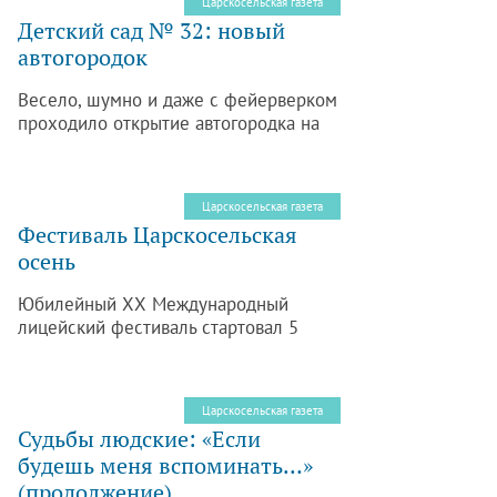
Царскосельская газета
искусствоведения, заслуженного
Детский сад № 32: новый
работника культуры Российской
автогородок
Федерации Людмилы Коваль.
Весело, шумно и даже с фейерверком
проходило открытие автогородка на
площадке у детского сада № 32.
Царскосельская газета
Фестиваль Царскосельская
осень
Юбилейный ХХ Международный
лицейский фестиваль стартовал 5
октября. В этот день состоялось
знакомство первоклассников с
музеем, на следующий день в
Царскосельская газета
лекционном зале музея-Лицея
Судьбы людские: «Если
старшеклассники состязались в
будешь меня вспоминать…»
знаниях творчества Д.И. Фонвизина, 7
(продолжение)
октября прошел театральный