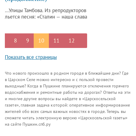
марафон «Играем в басни», «И.А.
…Улицы Тамбова. Из репродукторов
Крылов и другие…».
льется песня: «Сталин — наша слава
боевая, Сталин — нашей юности полет.
С песнями, борясь и побеждая, наш
народ за Сталиным идет».
8
9
10
11
12
Показать все страницы
Что нового произошло в родном городе в ближайшие дни? Где
в Царском Селе можно интересно и с пользой провести
выходные? Когда в Пушкине планируются отключения горячего
водоснабжения и ремонтные работы на дорогах? Ответы на эти
и многие другие вопросы вы найдете в «Царскосельской
газете», главная задача которой: оперативное информирование
жителей обо всех самых важных новостях в городе. Теперь вы
сможете читать электронную версию «Царскосельской газеты»
на сайте Пушкин.спб.ру