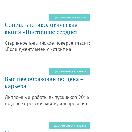
Царскосельская газета
Социально-экологическая
акция «Цветочное сердце»
Старинное английское поверье гласит:
«Если джентльмен смотрит на
цветение крокусов, то он
превращается в рыцаря». Это
красивое поверье положено в основу
Царскосельская газета
социально-экологической акции
Высшее образование: цена –
«Цветочное сердце».
карьера
Дипломные работы выпускников 2016
года всех российских вузов проверят
на плагиат и разместят в электронной
программе для всеобщего доступа.
Царскосельская газета