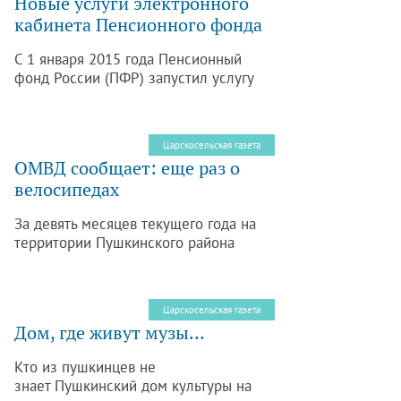
Новые услуги электронного
кабинета Пенсионного фонда
С 1 января 2015 года Пенсионный
фонд России (ПФР) запустил услугу
«Личный кабинет» для
застрахованных лиц. Сейчас его
возможности расширены: теперь
Царскосельская газета
граждане могут не только
ОМВД сообщает: еще раз о
контролировать свои пенсионные
велосипедах
накопления – в электронном режиме
можно подготовить документы для
За девять месяцев текущего года на
выхода на пенсию.
территории Пушкинского района
зарегистрировано большое число
краж велосипедов, подавляющая часть
которых совершена из подъездов, в
Царскосельская газета
том числе оборудованных
Дом, где живут музы…
домофонами.
Кто из пушкинцев не
знает Пушкинский дом культуры на