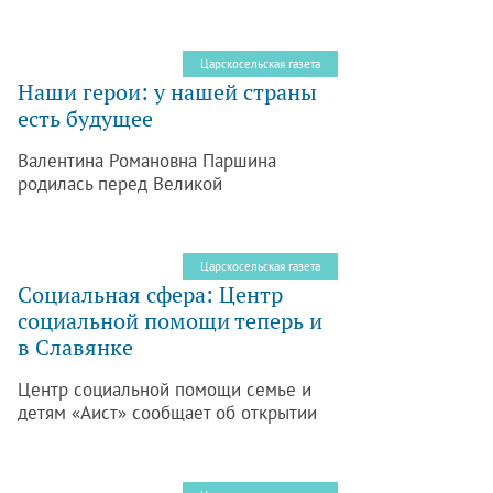
Царскосельская газета
Наши герои: у нашей страны
есть будущее
Валентина Романовна Паршина
родилась перед Великой
Отечественной войной и всю свою
жизнь посвятила сельскому хозяйству,
Ленинградской области и совхозу
Царскосельская газета
«Детскосельский».
Социальная сфера: Центр
социальной помощи теперь и
в Славянке
Центр социальной помощи семье и
детям «Аист» сообщает об открытии
нового отделения социального
сопровождения выпускников детских
домов и бывших опекаемых в