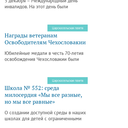
3 декабря – Международный день
инвалидов. На этот день были
запланированы концертные
программы и конференции, на
которых обсуждались задачи по
Царскосельская газета
повышению уровня жизни людей, чьи
Награды ветеранам
возможности ограничены.
Освободителям Чехословакии
Юбилейные медали в честь 70-летия
освобождения Чехословакии были
вручены жителям Пушкинского
района Василию Тимофеевичу
Бурлакову и Якову Форопонтовичу
Царскосельская газета
Чурбакову.
Школа № 552: среда
милосердия «Мы все разные,
но мы все равные»
О создании доступной среды в наших
школах для детей с ограниченными
возможностями здоровья начали