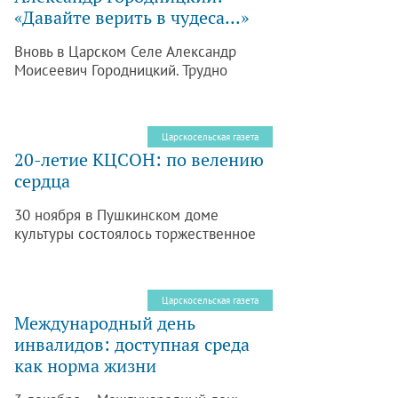
графини преобразился» мы
«Давайте верить в чудеса...»
рассказали о работах по
экологическому восстановлению
Вновь в Царском Селе Александр
пруда, которые шли в течение
Моисеевич Городницкий. Трудно
минувших лета и осени.
сосчитать, сколько наших сограждан
выросло на любви к его песням и
стихам – проникновенным, идущим из
Царскосельская газета
глубины души.
20-летие КЦСОН: по велению
сердца
30 ноября в Пушкинском доме
культуры состоялось торжественное
мероприятие, посвященное 20-летию
Комплексного центра социального
обслуживания населения
Царскосельская газета
Пушкинского района.
Международный день
инвалидов: доступная среда
как норма жизни