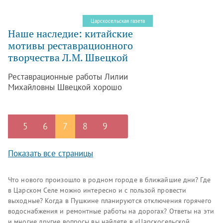
говорить несколько лет назад –
проблема действительно назрела.
Царскосельская газета
Наше наследие: китайские
мотивы реставрационного
творчества Л.М. Швецкой
Реставрационные работы Лилии
Михайловны Швецкой хорошо
известны в ГМЗ «Царское Село», где
она проработала много лет, принимая
самое деятельное участие в
5
6
7
8
9
восстановлении Екатерининского
дворца.
Показать все страницы
Что нового произошло в родном городе в ближайшие дни? Где
в Царском Селе можно интересно и с пользой провести
выходные? Когда в Пушкине планируются отключения горячего
водоснабжения и ремонтные работы на дорогах? Ответы на эти
и многие другие вопросы вы найдете в «Царскосельской