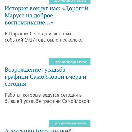
Царскосельская газета
Славянке.
История вокруг нас: «Дорогой
Марусе на доброе
воспоминание…»
В Царском Селе до известных
событий 1917 года было несколько
гимназий, пользовавшихся
заслуженным авторитетом. Для
местных барышень были открыты
Царскосельская газета
двери Царскосельской Мариинской
Возрождение: усадьба
гимназии и Царскосельской гимназии
графини Самойловой вчера и
министерства народного
сегодня
просвещения.
Работы, которые ведутся сегодня в
бывшей усадьбе графини Самойловой
в поселке Динамо, интересуют многих
наших читателей. В предыдущем
номере газеты («ЦГ» № 44, 26.11.2015
Царскосельская газета
г.) в публикации «Пруд в усадьбе
Александр Городницкий: