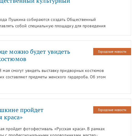
бщественный культурный
рода Пушкина собираются создать Общественный
ставлять собой специальную площадку для проведения
ия общественных вопросов. Об этом сообщил
 общественностью ЗАО «ЮИТ Санкт-Петербург» Игорь
це можно будет увидеть
Городские новости
костюмов
18 мая смогут увидеть выставку придворных костюмов
 их составляют предметы женского гардероба. Об этом
кое Село».
ушкине пройдет
Городские новости
я краса»
ая пройдет фотофестиваль «Русская краса». В рамках
ды с профессиональными хороводниками, мастер-