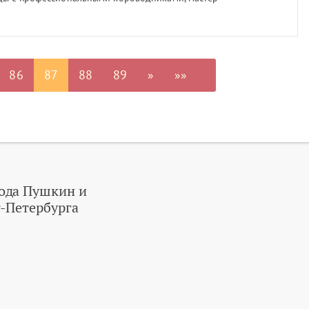
ых изделий и дефиле в костюмах. Об этом
организаторов мероприятия Стася Сарыкова.
86
87
88
89
»
»»
ода Пушкин и
-Петербурга