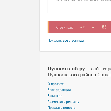
классы по изготовлению деревянн
Пушкин.спб.ру сообщила один из 
««
«
85
Страницы:
Показать все страницы
Пушкин.спб.ру
— сайт гор
Пушкинского района Санкт
О проекте
Блог редакции
Вакансии
Разместить рекламу
Прислать новость