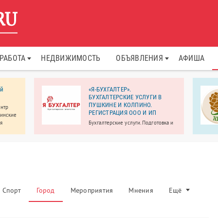
РАБОТА
НЕДВИЖИМОСТЬ
ОБЪЯВЛЕНИЯ
АФИША
ий
«Я-БУХГАЛТЕР».
БУХГАЛТЕРСКИЕ УСЛУГИ В
ПУШКИНЕ И КОЛПИНО.
ентр
РЕГИСТРАЦИЯ ООО И ИП
цинские
ая
Бухгалтерские услуги. Подготовка и
о
сдача отчетности.
сенале
Спорт
Город
Мероприятия
Мнения
Ещё