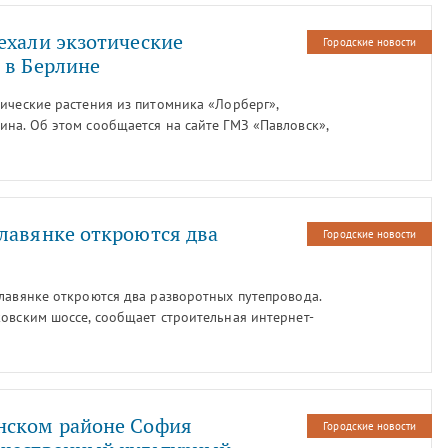
ехали экзотические
Городские новости
 в Берлине
ические растения из питомника «Лорберг»,
ина. Об этом сообщается на сайте ГМЗ «Павловск»,
полюбоваться уникальными цветами и деревьями.
лавянке откроются два
Городские новости
Славянке откроются два разворотных путепровода.
ковским шоссе, сообщает строительная интернет-
Комитет по развитию транспортной инфраструктуры.
нском районе София
Городские новости