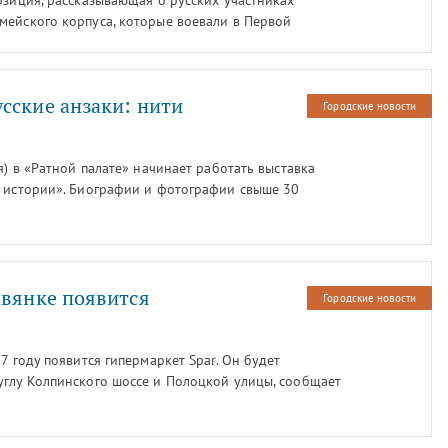
озиция, рассказывающая о русских участниках
мейского корпуса, которые воевали в Первой
 пресс-служба ГМЗ «Царское Село».
сские анзаки: нити
Городские новости
я) в «Ратной палате» начинает работать выставка
й истории». Биографии и фотографии свыше 30
Новозеландского армейского корпуса (АНЗАК),
е, будут представлены в экспозиции – об этом
авянке появится
Городские новости
7 году появится гипермаркет Spar. Он будет
углу Колпинского шоссе и Полоцкой улицы, сообщает
нонер».