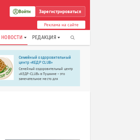
Войти
Зарегистрироваться
Реклама на сайте
НОВОСТИ
РЕДАКЦИЯ
Семейный оздоровительный
Лечебно-д
центр «КЕДР CLUB»
центр «Ав
Семейный оздоровительный центр
Лечебно-диа
«КЕДР-CLUB» в Пушкине – это
«Авиценна» 
замечательное место для
услуги с 199
семейного досуга.
частная кли
района, име
современно