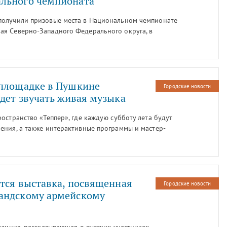
льного чемпионата
получили призовые места в Национальном чемпионате
я Северно-Западного Федерального округа, в
ушкина, приняла участие в 23 компетенциях. Об этом
ного информационного агентства «Центр детско-
ства и информационных технологий Пушкинского
я Горева.
 площадке в Пушкине
Городские новости
удет звучать живая музыка
остранство «Теппер», где каждую субботу лета будут
ения, а также интерактивные программы и мастер-
ла pr-менеджер арт-пространства Ольга Баталова.
ется выставка, посвященная
Городские новости
андскому армейскому