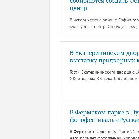
собираются создать О
центр
В историческом районе София го
культурный центр. Он будет пред
культурных мероприятий и решен
руководитель службы по связям с
Архипов.
В Екатерининском двор
выставку придворных 
Гости Екатерининского дворца с 
XIX и начала XX века. В основном
сообщает пресс-служба ГМЗ «Царс
В Фермском парке в П
фотофестиваль «Русска
В Фермском парке в Пушкине 21 м
него пройдет фотопленер, хорово