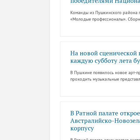
победителями Национа
Команды из Пушкинского района 
«Молодые профессионалы». Сборна
составе которой были ребята из П
сообщила руководитель Межшколь
юношеского технического творче
района Санкт-Петербурга» Виктори
На новой сценической
каждую субботу лета б
В Пушкине появилось новое арт-пр
проходить музыкальные представл
классы для детей. Об этом сообщи
В Ратной палате откро
Австралийско-Новозел
корпусу