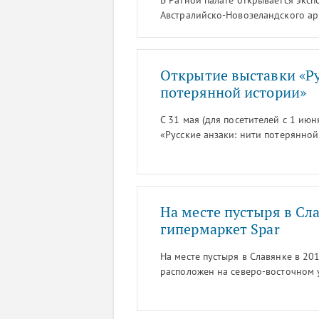
В Ратной палате открывается эксп
Австралийско-Новозеландского ар
мировой войне. Об этом сообщает
Открытие выставки «Ру
потерянной истории»
С 31 мая (для посетителей с 1 июн
«Русские анзаки: нити потерянно
русских участников Австралийско-
воевавших в Первой мировой войн
сообщает ГМЗ «Царское Село».
На месте пустыря в Сл
гипермаркет Spar
На месте пустыря в Славянке в 201
расположен на северо-восточном 
строительная интернет-газета «Ка