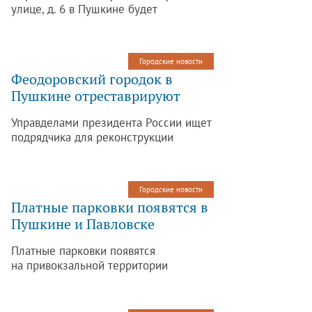
улице, д. 6 в Пушкине будет
отремонтирован. Там расположится
экспозиция местного Историко-
литературного музея. Об этом
Городские новости
сообщает интернет-газета «Канонер».
Феодоровский городок в
Пушкине отреставрируют
Управделами президента России ищет
подрядчика для реконструкции
Феодоровского городка.
Максимальная цена реализации
проекта составляет 2,8 миллиарда
Городские новости
рублей.
Платные парковки появятся в
Пушкине и Павловске
Платные парковки появятся
на привокзальной территории
в Пушкине и Павловске