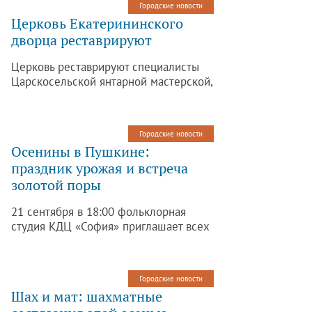
Городские новости
Церковь Екатерининского
дворца реставрируют
Церковь реставрируют специалисты
Царскосельской янтарной мастерской,
которые восстанавливали Янтарную
и Агатовые комнаты.
Городские новости
Осенины в Пушкине:
праздник урожая и встреча
золотой поры
21 сентября в 18:00 фольклорная
студия КДЦ «София» приглашает всех
желающих на праздник «Осенины».
Городские новости
Шах и мат: шахматные