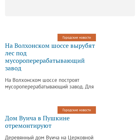
Городские новости
На Волхонском шоссе вырубят
лес под
мусороперерабатывающий
завод
На Волхонском шоссе построят
мусороперерабатывающий завод. Для
этого планируется вырубить более
40 гектаров леса, которые закрывают
очистные сооружения. Об этом
Городские новости
сообщает интернет-газета «Канонер».
Дом Вуича в Пушкине
отремонтируют
Деревянный дом Вуича на Церковной