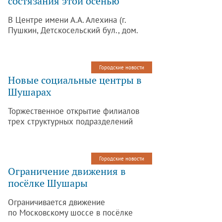
состязания этой осенью
В Центре имени А.А. Алехина (г.
Пушкин, Детскосельский бул., дом.
1А) состоятся соревнования
по шахматам.
Городские новости
Новые социальные центры в
Шушарах
Торжественное открытие филиалов
трех структурных подразделений
учреждений социальной сферы
состоялось в Шушарах.
Городские новости
Ограничение движения в
посёлке Шушары
Ограничивается движение
по Московскому шоссе в посёлке