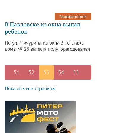
Шушары от Колпинского шоссе
до административной границы города.
Городские новости
В Павловске из окна выпал
ребенок
По ул. Мичурина из окна 3-го этажа
дома № 28 выпала полуторагодовалая
девочка.
51
52
53
54
55
Показать все страницы