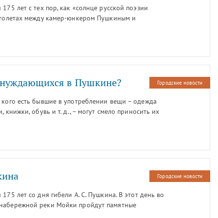
Где и как отметить День всех влюбленных?
175 лет с тех пор, как «солнце русской поэзии
истолетах между камер-юнкером Пушкиным и
кереном (Дантесом) состоялась 8 февраля 1837 года
 Чёрной речки близ Комендантской дачи.
я нуждающихся в Пушкине?
Городские новости
у кого есть бывшие в употреблении вещи – одежда
 книжки, обувь и т. д., – могут смело приносить их
го сотрудничества.
кина
Городские новости
175 лет со дня гибели А. С. Пушкина. В этот день во
 набережной реки Мойки пройдут памятные
му русскому поэту.