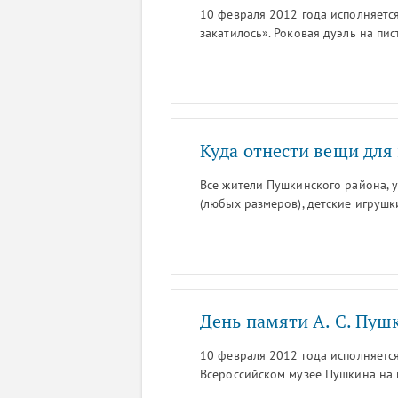
Шушар и что их там будет ждать? 
10 февраля 2012 года исполняется 
закатилось». Роковая дуэль на п
поручиком бароном Жоржем де Гек
на окраине Петербурга, в районе
Куда отнести вещи дл
Все жители Пушкинского района, 
(любых размеров), детские игрушки,
Центр международного молодежно
День памяти А. С. Пуш
10 февраля 2012 года исполняется 
Всероссийском музее Пушкина на
мероприятия, посвященные велико