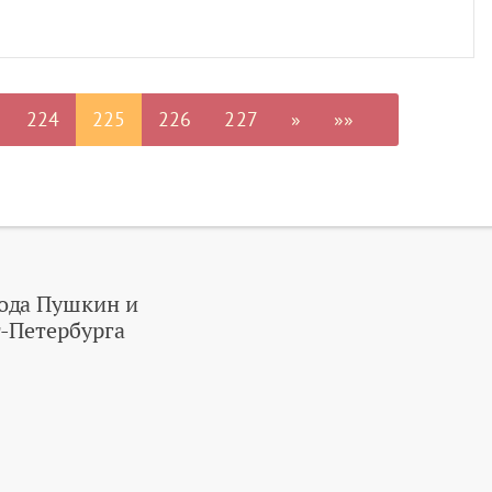
224
225
226
227
»
»»
ода Пушкин и
-Петербурга