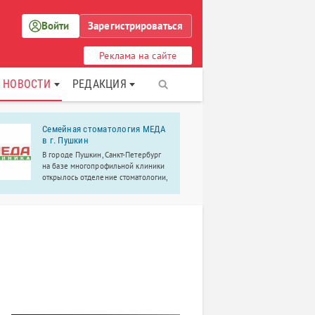
Войти
Зарегистрироваться
Реклама на сайте
НОВОСТИ
РЕДАКЦИЯ
Семейная стоматология МЕДА
Торговый 
в г. Пушкин
Торговый До
В городе Пушкин, Санкт-Петербург
известный п
на базе многопрофильной клиники
поставщик с
открылось отделение стоматологии,
защиты, хоз
где вас ждет широкий спектр
строительны
стоматологических услуг,
ценам.
просторные кабинеты, современное
оборудование.