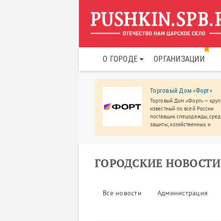
О ГОРОДЕ
ОРГАНИЗАЦИИ
ейная стоматология МЕДА
Торговый Дом «Форт»
. Пушкин
Торговый Дом «Форт» — кру
роде Пушкин, Санкт-Петербург
известный по всей России
базе многопрофильной клиники
поставщик спецодежды, сред
ылось отделение стоматологии,
защиты, хозяйственных и
вас ждет широкий спектр
строительных товаров по оп
атологических услуг,
ценам.
сторные кабинеты, современное
рудование.
ГОРОДСКИЕ НОВОСТИ
Все новости
Администрация