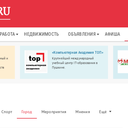
РАБОТА
НЕДВИЖИМОСТЬ
ОБЪЯВЛЕНИЯ
АФИША
«Компьютерная Академия ТОП»
пный и
Крупнейший международный
учебный центр IT-образования в
ств
Пушкине.
товым
Спорт
Город
Мероприятия
Мнения
Ещё