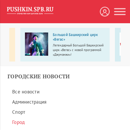
 в
Большой Башкирский цирк
«Вегас»
самых
Легендарный Большой Башкирский
цирк «Вегас» с новой программой
«Джуманжи»!
сти
день
ий
тия
ГОРОДСКИЕ НОВОСТИ
Все новости
Администрация
Спорт
Город