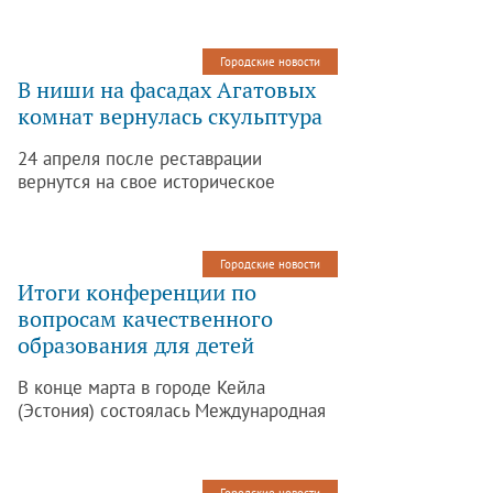
с органами исполнительной власти
и правоохранительными организует
встречи с населением с целью
Городские новости
выявления социально значимых
В ниши на фасадах Агатовых
проблем в районе и решения
комнат вернулась скульптура
указанных проблем
24 апреля после реставрации
вернутся на свое историческое
место — в ниши на фасадах Агатовых
комнат павильона «Холодная баня» —
8 скульптур.
Городские новости
Итоги конференции по
вопросам качественного
образования для детей
В конце марта в городе Кейла
(Эстония) состоялась Международная
конференция по вопросам
качественного образования детей,
находящихся в социально-опасном