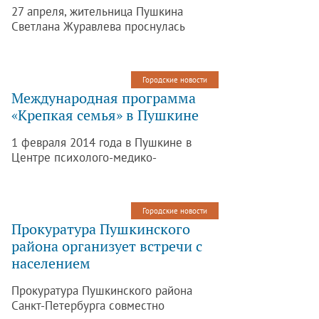
27 апреля, жительница Пушкина
Светлана Журавлева проснулась
утром, подошла к окну и была очень
удивлена, увидев кота на дереве.
Городские новости
Международная программа
«Крепкая семья» в Пушкине
1 февраля 2014 года в Пушкине в
Центре психолого-медико-
социального сопровождения
стартовала Международная
образовательная программа «Крепкая
Городские новости
семья».
Прокуратура Пушкинского
района организует встречи с
населением
Прокуратура Пушкинского района
Санкт-Петербурга совместно