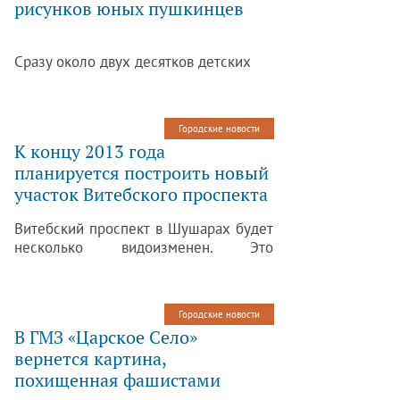
рисунков юных пушкинцев
Сразу около двух десятков детских
рисунков украсили второй этаж
Дворца детского и юношеского
творчества Пушкинского района.
Городские новости
Главная тема всех работ – Новый год,
К концу 2013 года
зима и все, что с ними связано.
планируется построить новый
участок Витебского проспекта
Витебский проспект в Шушарах будет
несколько видоизменен. Это
необходимо для удобства
передвижения транспорта – выезжать
из Купчино и двигаться по
Городские новости
направлению Пушкина можно будет
В ГМЗ «Царское Село»
без заезда в поселок Шушары.
вернется картина,
похищенная фашистами