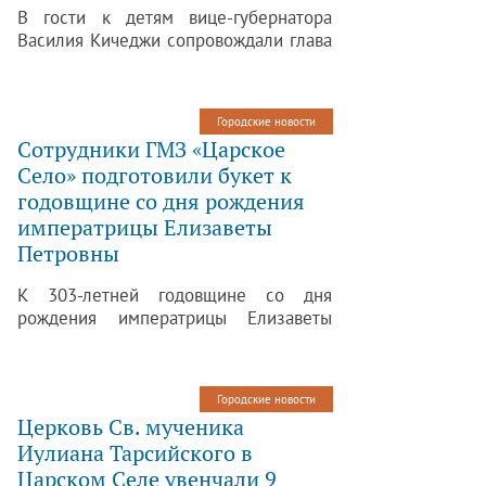
В гости к детям вице-губернатора
Василия Кичеджи сопровождали глава
администрации Пушкинского района
Николай Бондаренко и заместитель
председателя Комитета по
Городские новости
образованию Ирина Асланян.
Сотрудники ГМЗ «Царское
Село» подготовили букет к
годовщине со дня рождения
императрицы Елизаветы
Петровны
К 303-летней годовщине со дня
рождения императрицы Елизаветы
Петровны сотрудники музея-
заповедника «Царское Село»
подготовили роскошный букет,
Городские новости
выполненный в традициях
Церковь Св. мученика
флористики XVIII века.
Иулиана Тарсийского в
Царском Селе увенчали 9