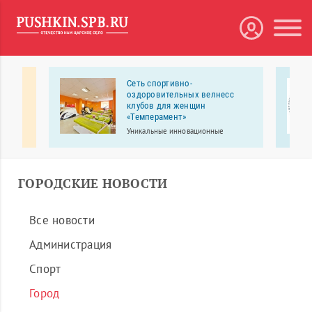
ьный
Сеть спортивно-
оздоровительных велнесс
клубов для женщин
 центр
«Темперамент»
о
Уникальные инновационные
тренажеры помогут вам всегда быть
в отличной форме, без
изнурительных тренировок, с
пользой и удовольствием!
ГОРОДСКИЕ НОВОСТИ
Все новости
Администрация
Спорт
Город