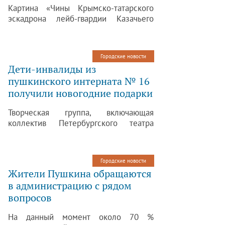
Картина «Чины Крымско-татарского
эскадрона лейб-гвардии Казачьего
полка», похищенная в период
фашистской оккупации и долго
находившаяся в розыске, попадет в
Городские новости
фонды Государственного музея-
Дети-инвалиды из
заповедника «Царское Село».
пушкинского интерната № 16
получили новогодние подарки
Творческая группа, включающая
коллектив Петербургского театра
«Битком» и актрису Маргариту
Смирнову, порадовала ребят из
школы-интерната № 16 г. Пушкин
Городские новости
своим восхитительным
Жители Пушкина обращаются
представлением.
в администрацию с рядом
вопросов
На данный момент около 70 %