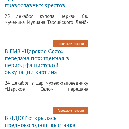
православных крестов
25 декабря купола церкви Св.
мученика Иулиана Тарсийского Лейб-
гвардии Кирасирского Его Величества
полка в Царском Селе увенчали 9
православных крестов.
Городские новости
В ГМЗ «Царское Село»
передана похищенная в
период фашистской
оккупации картина
24 декабря в дар музею-заповеднику
«Царское Село» передана
похищенная в период фашистской
оккупации картина Карла Фридриха
Шульца «Чины Крымско-татарского
Городские новости
эскадрона лейб-гвардии Казачьего
В ДДЮТ открылась
полка» (1850. Холст, масло. 76,0 х 95,0
предновогодняя выставка
см).