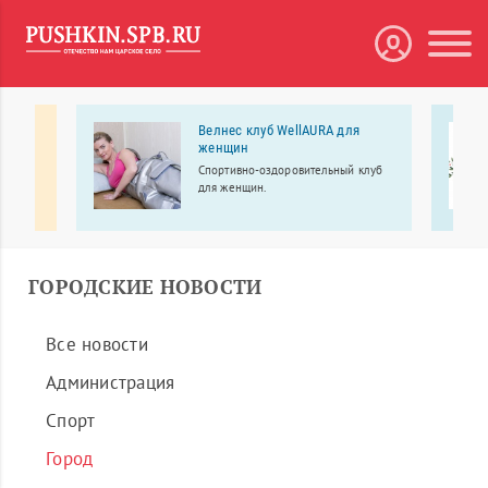
кции
Велнес клуб WellAURA для
женщин
Спортивно-оздоровительный клуб
ение
для женщин.
и.
ГОРОДСКИЕ НОВОСТИ
Все новости
Администрация
Спорт
Город