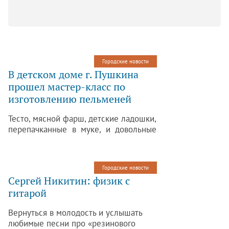
Городские новости
В детском доме г. Пушкина
прошел мастер-класс по
изготовлению пельменей
Тесто, мясной фарш, детские ладошки,
перепачканные в муке, и довольные
лица – воспитанники детского дома №
29 г. Пушкина на несколько часов
превратились в настоящих поваров.
Городские новости
Волонтеры Регионального
Сергей Никитин: физик с
общественного движения
гитарой
«Петербургские родители» провели
для детей мастер-класс по
Вернуться в молодость и услышать
изготовлению пельменей.
любимые песни про «резинового