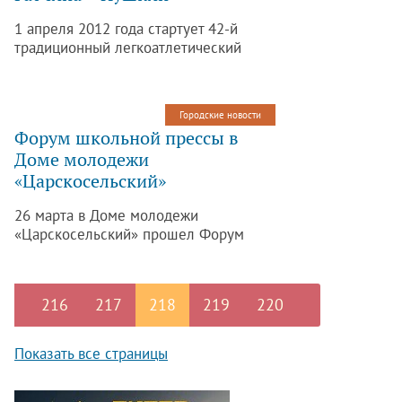
1 апреля 2012 года стартует 42-й
традиционный легкоатлетический
пробег Гатчина – Пушкин,
посвящённый 67-й годовщине Победы
советского народа в Великой
Городские новости
Отечественной войне 1941 – 1945
Форум школьной прессы в
годов на дистанции 30, 10, 5 и 2 км.
Доме молодежи
«Царскосельский»
26 марта в Доме молодежи
«Царскосельский» прошел Форум
школьной прессы, на котором
встретились представители
петербургских вузов и будущие
216
217
218
219
220
студенты города Пушкина.
Показать все страницы