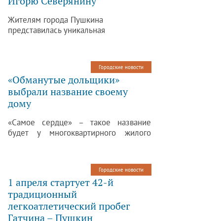
Игорю Северянину
Жителям города Пушкина
представилась уникальная
возможность посетить моноспектакль,
посвященный Игорю Северянину.
Городские новости
«Обманутые дольщики»
выбрали название своему
дому
«Самое сердце» – такое название
будет у многоквартирного жилого
дома-«долгостроя» в Пушкине,
строящегося по улице Архитектора
Данини. Название выбирали сами
Городские новости
«обманутые дольщики».
1 апреля стартует 42-й
традиционный
легкоатлетический пробег
Гатчина – Пушкин