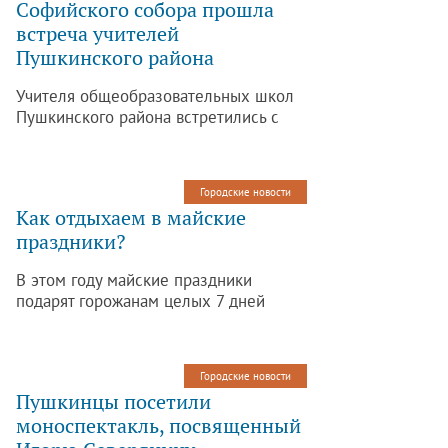
Софийского собора прошла
встреча учителей
Пушкинского района
Учителя общеобразовательных школ
Пушкинского района встретились с
одним из первых преподавателей
основ православной культуры (ОПК)
из г. Рязани Никулиной Софьей
Городские новости
Олеговной.
Как отдыхаем в майские
праздники?
В этом году майские праздники
подарят горожанам целых 7 дней
отдыха, но с перерывами на трудовые
будни.
Городские новости
Пушкинцы посетили
моноспектакль, посвященный