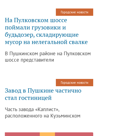
будет выглядеть как мелкий торговый
центр в спальном районе. Об этом
Городские новости
сообщает строительная интернет-
На Пулковском шоссе
газета «Канонер» на основании
поймали грузовики и
опубликованного эскиза.
будьдозер, складирующие
мусор на нелегальной свалке
В Пушкинском районе на Пулковском
шоссе представители
правоохранительных органов
задержали семь грузовиков и
бульдозер, которые складировали
Городские новости
строительный мусор на нелегальной
Завод в Пушкине частично
свалке. Об этом сообщает Фонтанка
стал гостиницей
ру.
Часть завода «Каплист»,
расположенного на Кузьминском
шоссе в Пушкине, стала гостиницей. К
его бетонным корпусам пристроили
пенобетонные стены и соорудили