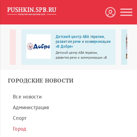
дный
Детский центр АВА терапии,
развития речи и коммуникации
OП»
«В Добре»
ения,
Детский центр АВА терапии,
развития речи и коммуникации «В
Добре» работает для детей с
особенностями развития, а также
ы; 90%
для их обычных сверстников –
нное
братьев, сестер, друзей.
ГОРОДСКИЕ НОВОСТИ
Все новости
Администрация
Спорт
Город