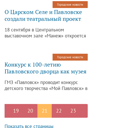
проспект», «Шушары».
Городские новости
О Царском Селе и Павловске
создали театральный проект
18 сентября в Центральном
выставочном зале «Манеж» откроется
музейно-выставочный проект
«Хранить вечно», посвященный 100-
летию музеев-заповедников.
Городские новости
Конкурс к 100-летию
Павловского дворца как музея
ГМЗ «Павловск» проводит конкурс
детского творчества «Мой Павловск» в
преддверии двух юбилеев.
19
20
21
22
23
Показать все страницы