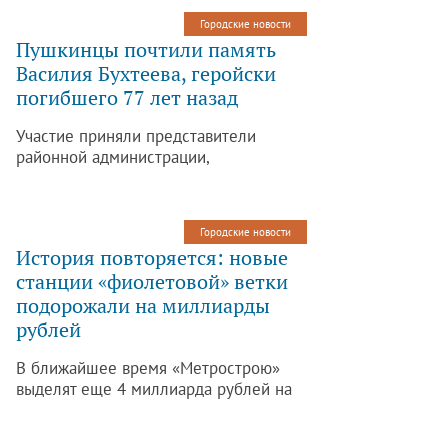
Городские новости
Пушкинцы почтили память
Василия Бухтеева, геройски
погибшего 77 лет назад
Участие приняли представители
районной администрации,
ветеранских организаций, воинской
летной части, поисковых отрядов,
юнармейцы, учащиеся школы № 407,
Городские новости
студенты ЛГУ им. А.С. Пушкина и
История повторяется: новые
родственники героя.
станции «фиолетовой» ветки
подорожали на миллиарды
рублей
В ближайшее время «Метрострою»
выделят еще 4 миллиарда рублей на
строительство Фрунзенского радиуса:
«Проспект Славы», «Дунайский