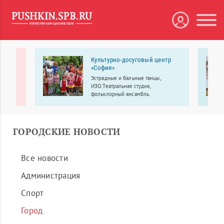
дный
Культурно-досуговый центр
«София»
OП»
Эстрадные и бальные танцы,
ения,
ИЗО.Театральная студия,
фольклорный ансамбль.
ы; 90%
нное
ГОРОДСКИЕ НОВОСТИ
Все новости
Администрация
Спорт
Город