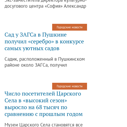
Экс-заместитель директора культурно-
досугового центра «София» Александр
Ратиев стал заместителем главы
муниципального образования города
Пушкин. В «Софии» он проработал
Городские новости
четыре года. Об этом сообщается на
Сад у ЗАГСа в Пушкине
официальном сайте районной
получил «серебро» в конкурсе
администрации.
самых уютных садов
Садик, расположенный в Пушкинском
районе около ЗАГСа, получил
почетное второе место в ежегодном
конкурсе «Уютный сад». Жюри
особенно пришелся по вкусу
Городские новости
расположенный в нем цветочный
Число посетителей Царского
фонтан и семьсот кустов розы
Села в «высокий сезон»
парковой, высаженной в саду. Об этом
выросло на 68 тысяч по
сообщается на сайте Комитета по
благоустройству.
сравнению с прошлым годом
Музеи Царского Села становятся все