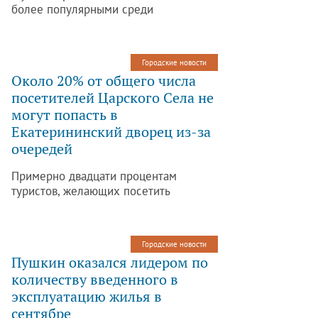
более популярными среди
российских и иностранных туристов:
за прошедший высокий сезон
количество посетителей увеличилось
Городские новости
на 68 тысяч по сравнению с
Около 20% от общего числа
предыдущим годом. Об этом
посетителей Царского Села не
журналистам сообщила директор ГМЗ
могут попасть в
«Царское Село» Ольга Таратынова.
Екатерининский дворец из-за
очередей
Примерно двадцати процентам
туристов, желающих посетить
Екатерининский дворец этим летом,
так и не удалось осмотреть его из-за
огромных очередей, которые
Городские новости
выстраиваются на входе в так
Пушкин оказался лидером по
называемый «высокий сезон». Об
количеству введенного в
этом журналистам сообщила директор
эксплуатацию жилья в
ГМЗ «Царское Село» Ольга
Таратынова.
сентябре