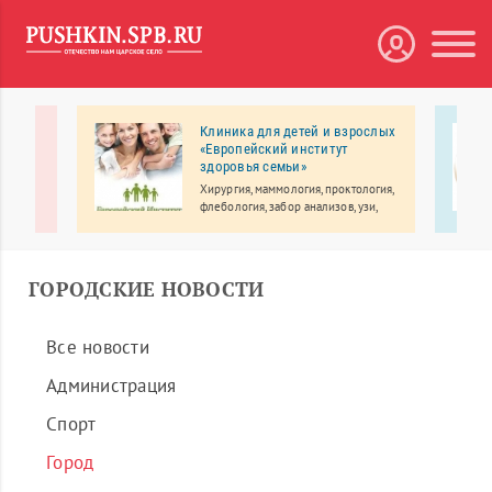
нтр
Клиника для детей и взрослых
«Европейский институт
здоровья семьи»
Хирургия, маммология, проктология,
флебология, забор анализов, узи,
выезд врача на дом.
ГОРОДСКИЕ НОВОСТИ
Все новости
Администрация
Спорт
Город