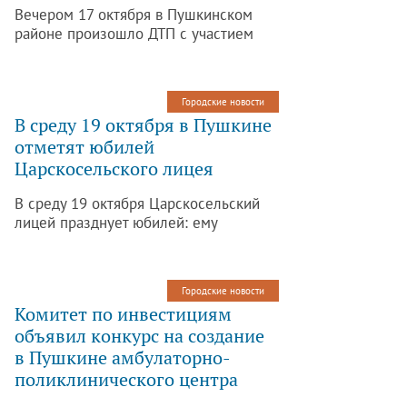
Вечером 17 октября в Пушкинском
районе произошло ДТП с участием
маршрутного автобуса К-545 и
грузового автомобиля «Газель». Об
этом сообщается на официальном
Городские новости
сайте петербургского МЧС.
В среду 19 октября в Пушкине
отметят юбилей
Царскосельского лицея
В среду 19 октября Царскосельский
лицей празднует юбилей: ему
исполняется 205 лет. В этот день
около памятника А.С. Пушкину в
Лицейском саду пройдет
Городские новости
традиционная церемония
Комитет по инвестициям
«Приношение поэту». Об этом
объявил конкурс на создание
сообщает Комитет по культуре.
в Пушкине амбулаторно-
поликлинического центра