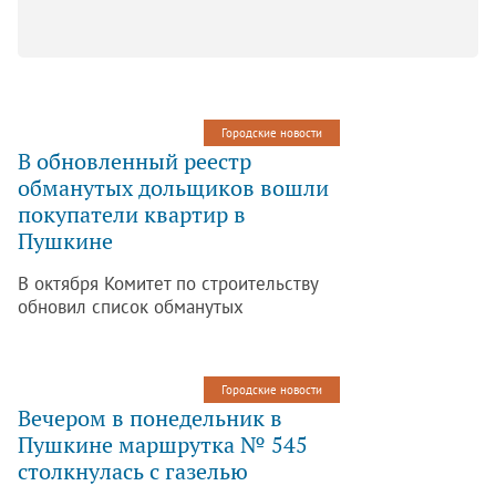
Городские новости
В обновленный реестр
обманутых дольщиков вошли
покупатели квартир в
Пушкине
В октября Комитет по строительству
обновил список обманутых
дольщиков: сейчас в нем числится
2142 человека. Это на 87 человек
больше, чем по данным,
Городские новости
опубликованным в сентябре. В реесте
Вечером в понедельник в
есть и покупатели квартир в Пушкине,
Пушкине маршрутка № 545
сообщает портал Бюллетень
столкнулась с газелью
недвижимости.