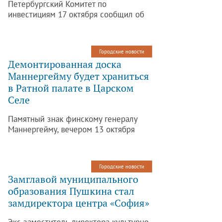
Петербургский Комитет по
инвестициям 17 октября сообщил об
открытом конкурсе на создание в
Пушкинском районе консультативно-
диагностического центра
Городские новости
амбулаторно-поликлинического типа.
Демонтированная доска
Об этом сообщается на официальном
Маннергейму будет храниться
сайте.
в Ратной палате в Царском
Селе
Памятный знак финскому генералу
Маннергейму, вечером 13 октября
демонтированный с фасада здания на
Захарьевской улице, перевезен в
Царское Село. Он станет частью
Городские новости
коллекции Музея Первой мировой
Замглавой муниципального
войны в Ратной палате. Об этом
образования Пушкина стал
сообщается на сайте Российского
замдиректора центра «София»
военно-исторического общества.