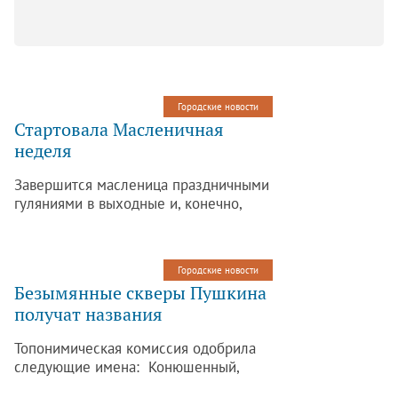
Городские новости
Стартовала Масленичная
неделя
Завершится масленица праздничными
гуляниями в выходные и, конечно,
традиционным сжиганием
соломенного чучела.
Городские новости
Безымянные скверы Пушкина
получат названия
Топонимическая комиссия одобрила
следующие имена: Конюшенный,
Жуковско-Волынский,