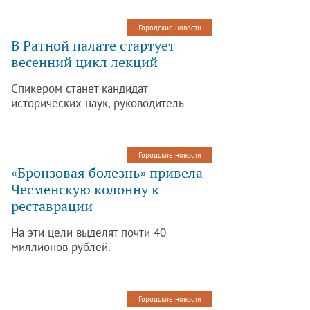
Фридентальский, Ожаровский и
Кочубеевский.
Городские новости
В Ратной палате стартует
весенний цикл лекций
Спикером станет кандидат
исторических наук, руководитель
научно-просветительских и
культурных программ Фонда
исторической перспективы Елена
Городские новости
Николаевна Рудая.
«Бронзовая болезнь» привела
Чесменскую колонну к
реставрации
На эти цели выделят почти 40
миллионов рублей.
Городские новости