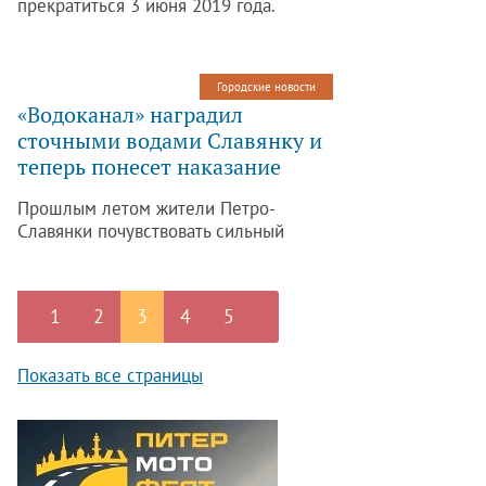
прекратиться 3 июня 2019 года.
Городские новости
«Водоканал» наградил
сточными водами Славянку и
теперь понесет наказание
Прошлым летом жители Петро-
Славянки почувствовать сильный
неприятный запах, исходящий от
реки.
1
2
3
4
5
Показать все страницы