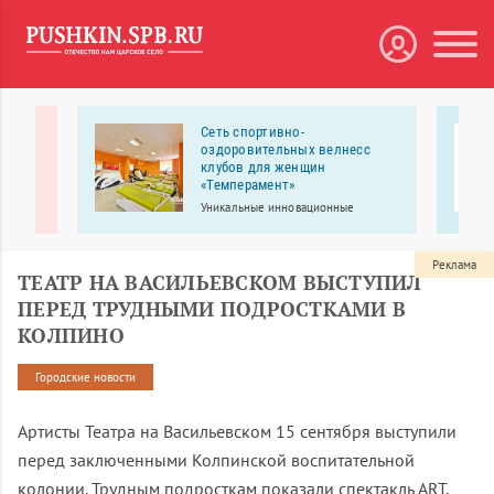
й»
Сеть спортивно-
оздоровительных велнесс
 это
клубов для женщин
к ОГЭ/
«Темперамент»
Уникальные инновационные
тренажеры помогут вам всегда быть
в отличной форме, без
изнурительных тренировок, с
Реклама
ТЕАТР НА ВАСИЛЬЕВСКОМ ВЫСТУПИЛ
пользой и удовольствием!
ПЕРЕД ТРУДНЫМИ ПОДРОСТКАМИ В
КОЛПИНО
Городские новости
Артисты Театра на Васильевском 15 сентября выступили
перед заключенными Колпинской воспитательной
колонии. Трудным подросткам показали спектакль ART,