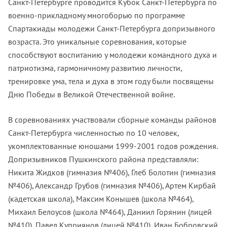
Санкт-Петербурге проводится Кубок Санкт-Петербурга по
военно-прикладному многоборью по программе
Спартакиады молодежи Санкт-Петербурга допризывного
возраста. Это уникальные соревнования, которые
способствуют воспитанию у молодежи командного духа и
патриотизма, гармоничному развитию личности,
тренировке ума, тела и духа в этом году были посвящены
Дню Победы в Великой Отечественной войне.
В соревнованиях участвовали сборные команды районов
Санкт-Петербурга численностью по 10 человек,
укомплектованные юношами 1999-2001 годов рождения.
Допризывников Пушкинского района представляли:
Никита Жидков (гимназия №406), Глеб Болотин (гимназия
№406), Александр Грубов (гимназия №406), Артем Кирбай
(кадетская школа), Максим Конышев (школа №464),
Михаил Белоусов (школа №464), Даниил Горянин (лицей
№410), Павел Куприянов (лицей №410), Иван Бобровский