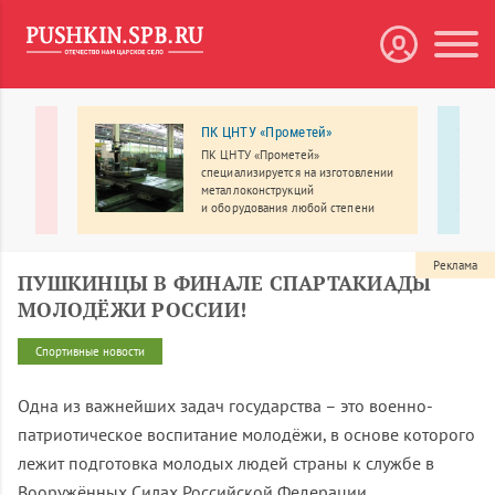
дный
ПК ЦНТУ «Прометей»
ПК ЦНТУ «Прометей»
OП»
специализируется на изготовлении
ения,
металлоконструкций
и оборудования любой степени
сложности из широкого спектра
конструкционных материалов.
ы; 90%
Реклама
ПУШКИНЦЫ В ФИНАЛЕ СПАРТАКИАДЫ
нное
МОЛОДЁЖИ РОССИИ!
Спортивные новости
Одна из важнейших задач государства – это военно-
патриотическое воспитание молодёжи, в основе которого
лежит подготовка молодых людей страны к службе в
Вооружённых Силах Российской Федерации,