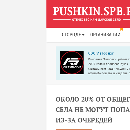
О ГОРОДЕ
ОРГАНИЗАЦИИ
ковский международный
ООО "Автобаки"
ледж цифровых
Компания "Автобаки" работает
нологий «Академия TOП»
2005 года и производит, как
ременная программа обучения,
стандартные изделия для гр
аботанная при участии
автомобилей, так и изделия 
ертов из IT компаний;
индивидуальному заказу.
одаватели-практики,
ствующие IT-специалисты; 90%
тики, на выходе собственное
тфолио.
ОКОЛО 20% ОТ ОБЩЕ
СЕЛА НЕ МОГУТ ПОП
ИЗ-ЗА ОЧЕРЕДЕЙ