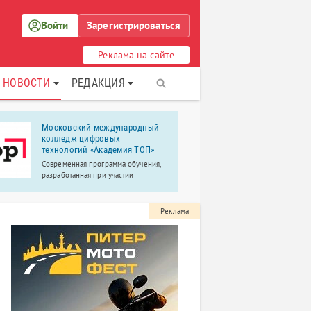
Войти
Зарегистрироваться
Реклама на сайте
НОВОСТИ
РЕДАКЦИЯ
Московский международный
ООО "Авто
колледж цифровых
Компания "Ав
технологий «Академия TOП»
2005 года и 
Современная программа обучения,
стандартные
разработанная при участии
автомобилей
экспертов из IT компаний;
индивидуаль
преподаватели-практики,
действующие IT-специалисты; 90%
Реклама
практики, на выходе собственное
портфолио.