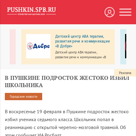
кции
Детский центр АВА терапии,
развития речи и коммуникации
«В Добре»
ение
Детский центр АВА терапии,
развития речи и коммуникации «В
и.
Добре» работает для детей с
особенностями развития, а также
для их обычных сверстников –
Реклама
В ПУШКИНЕ ПОДРОСТОК ЖЕСТОКО ИЗБИЛ
братьев, сестер, друзей.
ШКОЛЬНИКА
Городские новости
В воскресенье 19 февраля в Пушкине подросток жестоко
избил ученика седьмого класса. Школьник попал в
реанимацию с открытой черепно-мозговой травмой. Об
этом сообщает ИА Росбалт.