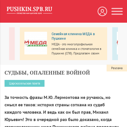
ьный
Семейная клиника МЕДА в
Пушкине
 центр
МЕДА - это многопрофильная
о
семейная клиника и стоматология в
Пушкине (СПб). Предлагаем своим
пациентам широкий спектр
медицинских услуг на совершенно
новом качественном уровне.
Реклама
СУДЬБЫ, ОПАЛЕННЫЕ ВОЙНОЙ
Царскосельская газета
За точность фразы М.Ю. Лермонтова не ручаюсь, но
смысл ее таков: история страны соткана из судеб
каждого человека. И ведь как он был прав, Михаил
Юрьевич! Это в очередной раз было доказано, когда
старшеклассники школ Пушкинского района проводили