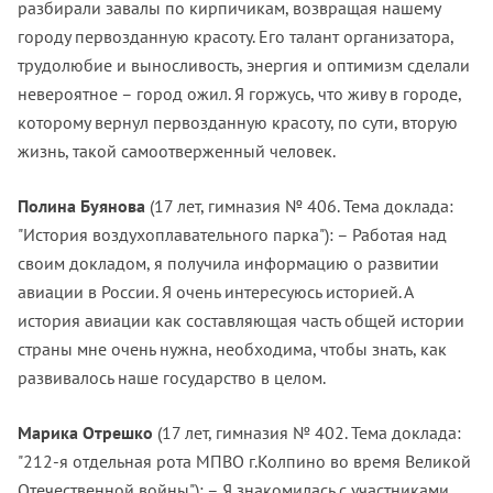
разбирали завалы по кирпичикам, возвращая нашему
городу первозданную красоту. Его талант организатора,
трудолюбие и выносливость, энергия и оптимизм сделали
невероятное – город ожил. Я горжусь, что живу в городе,
которому вернул первозданную красоту, по сути, вторую
жизнь, такой самоотверженный человек.
Полина Буянова
(17 лет, гимназия № 406. Тема доклада:
"История воздухоплавательного парка"): – Работая над
своим докладом, я получила информацию о развитии
авиации в России. Я очень интересуюсь историей. А
история авиации как составляющая часть общей истории
страны мне очень нужна, необходима, чтобы знать, как
развивалось наше государство в целом.
Марика Отрешко
(17 лет, гимназия № 402. Тема доклада:
"212-я отдельная рота МПВО г.Колпино во время Великой
Отечественной войны"): – Я знакомилась с участниками