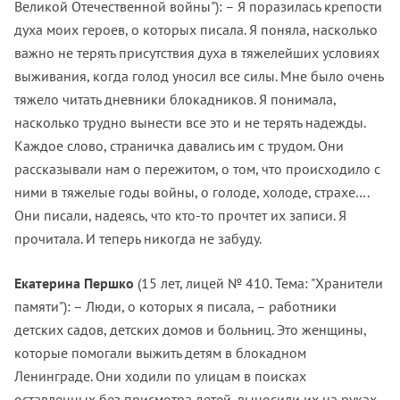
Великой Отечественной войны"): – Я поразилась крепости
духа моих героев, о которых писала. Я поняла, насколько
важно не терять присутствия духа в тяжелейших условиях
выживания, когда голод уносил все силы. Мне было очень
тяжело читать дневники блокадников. Я понимала,
насколько трудно вынести все это и не терять надежды.
Каждое слово, страничка давались им с трудом. Они
рассказывали нам о пережитом, о том, что происходило с
ними в тяжелые годы войны, о голоде, холоде, страхе….
Они писали, надеясь, что кто-то прочтет их записи. Я
прочитала. И теперь никогда не забуду.
Екатерина Першко
(15 лет, лицей № 410. Тема: "Хранители
памяти"): – Люди, о которых я писала, – работники
детских садов, детских домов и больниц. Это женщины,
которые помогали выжить детям в блокадном
Ленинграде. Они ходили по улицам в поисках
оставленных без присмотра детей, выносили их на руках