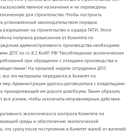
сельскохозяйственное назначение и не переведены
азначенную для строительства. Чтобы построить
ть установленный законодательством порядок
 разрешение на строительство и ордера ГАТИ. Этого
айона получила разъяснение от Комитета по
буждения административного производства необходимо
ами ДПС по ст. 8.2 КоАП РФ "Несоблюдение экологических
требований при обращении с отходами производства и
веществами". На прошлой неделе сотрудники ДПС
с все эти материалы передаются в Комитет по
мер. Администрации удалось договориться с владельцами
на принадлежащей им дороге шлагбаума. Таким образом,
 все усилия, чтобы исключить неправомерные действия.
еративного экологического контроля Комитета по
ужающей среды и обеспечению экологической
а, что сразу после поступления в Комитет жалоб от жителей