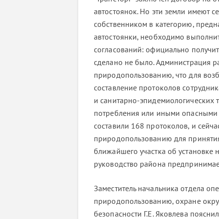
автостоянок. Но эти земли имеют 
собственником в категорию, предн
автостоянки, необходимо выполни
согласований: официально получить
сделано не было. Администрация р
природопользованию, что для воз
составление протоколов сотрудник
и санитарно-эпидемиологических 
потребления или иными опасными 
составили 168 протоколов, и сейча
природопользованию для принятия 
ближайшего участка об установке 
руководство района предпринимает
Заместитель начальника отдела оп
природопользованию, охране окр
безопасности Г.Е. Яковлева пояснил