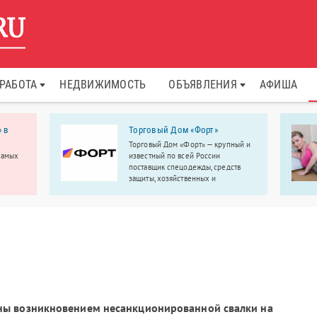
РАБОТА
НЕДВИЖИМОСТЬ
ОБЪЯВЛЕНИЯ
АФИША
 в
Торговый Дом «Форт»
Торговый Дом «Форт» — крупный и
самых
известный по всей России
поставщик спецодежды, средств
защиты, хозяйственных и
сти
строительных товаров по оптовым
день
ценам.
ий
тия
ны возникновением несанкционированной свалки на