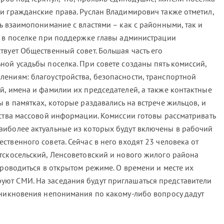
и гражданские права. Руслан Владимирович также отметил,
ь взаимопонимание с властями – как с районными, так и
с в поселке при поддержке главы администрации
вует Общественный совет. Большая часть его
ной усадьбы поселка. При совете созданы пять комиссий,
ениям: благоустройства, безопасности, транспортной
й, имена и фамилии их председателей, а также контактные
 в памятках, которые раздавались на встрече жильцов, и
дства массовой информации. Комиссии готовы рассматривать
аиболее актуальные из которых будут включены в рабочий
твенного совета. Сейчас в него входят 23 человека от
тскосельский, Ленсоветовский и нового жилого района
проводиться в открытом режиме. О времени и месте их
ют СМИ. На заседания будут приглашаться представители
зникновения непонимания по какому-либо вопросу дадут