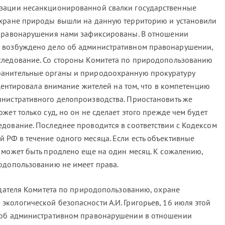
зации несанкционированной свалки государственные
охране природы вышли на данную территорию и установили
"Правонарушения нами зафиксированы. В отношении
 возбуждено дело об административном правонарушении,
следование. Со стороны Комитета по природопользованию
анительные органы и природоохранную прокуратуру
акцентировала внимание жителей на том, что в компетенцию
нистративного делопроизводства. Приостановить же
жет только суд, но он не сделает этого прежде чем будет
дование. Последнее проводится в соответствии с Кодексом
РФ в течение одного месяца. Если есть объективные
 может быть продлено еще на один месяц. К сожалению,
одопользованию не имеет права.
седателя Комитета по природопользованию, охране
кологической безопасности А.И. Григорьев, 16 июля этой
 об административном правонарушении в отношении