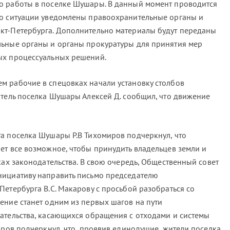
о работы в поселке Шушары. В данный момент проводится
 о ситуации уведомлены правоохранительные органы и
кт-Петербурга. Дополнительно материалы будут переданы
льные органы и органы прокуратуры для принятия мер
ых процессуальных решений.
 рабочие в спецовках начали установку столбов
итель поселка Шушары Алексей Д. сообщил, что движение
а поселка Шушары Р.В Тихомиров подчеркнул, что
ет все возможное, чтобы принудить владельцев земли и
ках законодательства. В свою очередь, Общественный совет
нициативу направить письмо председателю
етербурга В.С. Макарову с просьбой разобраться со
ение станет одним из первых шагов на пути
ательства, касающихся обращения с отходами и системы
иров подчеркнул, что, проявив единодушие, жители поселка