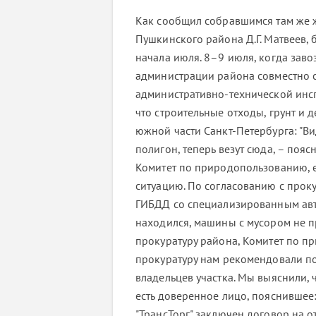
Как сообщил собравшимся там же 
Пушкинского района Д.Г. Матвеев, 
начала июля. 8–9 июля, когда заво
администрации района совместно с
административно-технической инсп
что строительные отходы, грунт и 
южной части Санкт-Петербурга: "В
полигон, теперь везут сюда, – пояс
Комитет по природопользованию, е
ситуацию. По согласованию с прок
ГИБДД со специализированным авто
находился, машины с мусором не п
прокуратуру района, Комитет по 
прокуратуру нам рекомендовали по
владельцев участка. Мы выяснили, 
есть доверенное лицо, пояснившее
"ТрансТорг" заключен договор на о