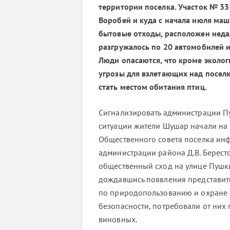
территории поселка. Участок № 33
Воробей и куда с начала июля ма
бытовые отходы, расположен неда
разгружалось по 20 автомобилей и
Люди опасаются, что кроме эколог
угрозы для взлетающих над посел
стать местом обитания птиц.
Сигнализировать администрации П
ситуации жители Шушар начали на 
Общественного совета поселка ин
администрации района Д.В. Берест
общественный сход на улице Пушки
дождавшись появления представите
по природопользованию и охране
безопасности, потребовали от них п
виновных.