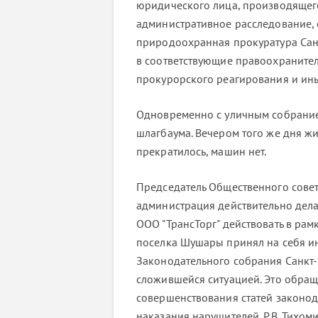
юридического лица, производящег
административное расследование,
природоохранная прокуратура Сан
в соответствующие правоохраните
прокурорского реагирования и ин
Одновременно с уличным собранием
шлагбаума. Вечером того же дня ж
прекратилось, машин нет.
Председатель Общественного совет
администрация действительно дела
ООО "ТрансТорг" действовать в рам
поселка Шушары принял на себя и
Законодательного собрания Санкт-П
сложившейся ситуацией. Это обращ
совершенствования статей законод
наказания нарушителей. Р.В. Тихом