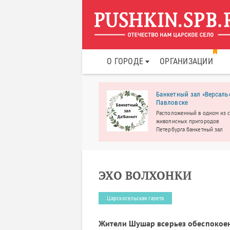
О ГОРОДЕ
ОРГАНИЗАЦИИ
нес клуб WellAURA для
Банкетный зал «Версаль»
нщин
Павловске
ртивно-оздоровительный клуб
Расположенный в одном из 
 женщин.
живописных пригородов
Петербурга банкетный зал
«Версаль» приглашает прове
свадьбу, юбилей, выпускной, 
рождения, корпоратив, детск
праздник и другие мероприя
ЭХО ВОЛХОНКИ
Царскосельская газета
Жители Шушар всерьез обеспокое