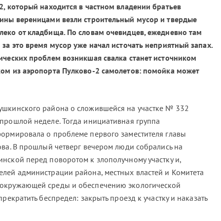
2, который находится в частном владении братьев
шины вереницами везли строительный мусор и твердые
леко от кладбища. По словам очевидцев, ежедневно там
 за это время мусор уже начал источать неприятный запах.
ических проблем возникшая свалка станет источником
ком из аэропорта Пулково-2 самолетов: помойка может
ушкинского района о сложившейся на участке № 332
прошлой неделе. Тогда инициативная группа
формировала о проблеме первого заместителя главы
ова. В прошлый четверг вечером люди собрались на
нской перед поворотом к злополучному участку и,
лей администрации района, местных властей и Комитета
 окружающей среды и обеспечению экологической
рекратить беспредел: закрыть проезд к участку и наказать