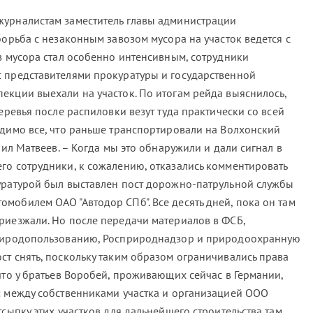
журналистам заместитель главы администрации
борьба с незаконным завозом мусора на участок ведется с
з мусора стал особенно интенсивным, сотрудники
 представителями прокуратуры и государственной
екции выехали на участок. По итогам рейда выяснилось,
деревья после распиловки везут туда практически со всей
идимо все, что раньше транспортировали на Волхонский
нил Матвеев. – Когда мы это обнаружили и дали сигнал в
го сотрудники, к сожалению, отказались комментировать
уратурой был выставлен пост дорожно-патрульной службы
мобилем ОАО "Автодор СПб". Все десять дней, пока он там
риезжали. Но после передачи материалов в ФСБ,
природопользованию, Росприроднадзор и природоохранную
ст снять, поскольку таким образом ограничивались права
что у братьев Воробей, проживающих сейчас в Германии,
: между собственниками участка и организацией ООО
тсыпку этих участков для дальнейшего строительства там