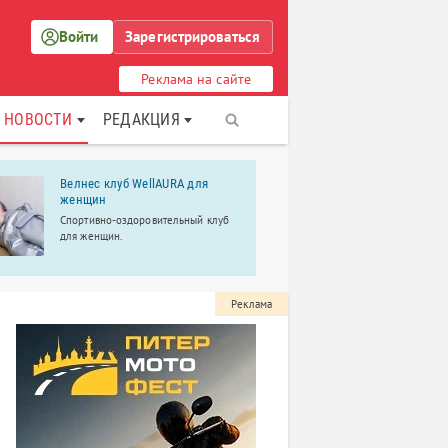
Войти
Зарегистрироваться
Реклама на сайте
НОВОСТИ
РЕДАКЦИЯ
Велнес клуб WellAURA для
Банкетный
женщин
Павловск
Спортивно-оздоровительный клуб
Расположен
для женщин.
живописных
Петербурга 
«Версаль» п
свадьбу, юби
рождения, к
Реклама
праздник и 