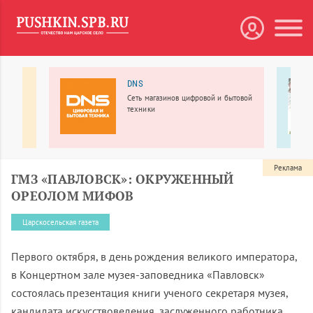
рк
DNS
Сеть магазинов цифровой и бытовой
ирский
техники
аммой
Реклама
ГМЗ «ПАВЛОВСК»: ОКРУЖЕННЫЙ
ОРЕОЛОМ МИФОВ
Царскосельская газета
Первого октября, в день рождения великого императора,
в Концертном зале музея-заповедника «Павловск»
состоялась презентация книги ученого секретаря музея,
кандидата искусствоведения, заслуженного работника