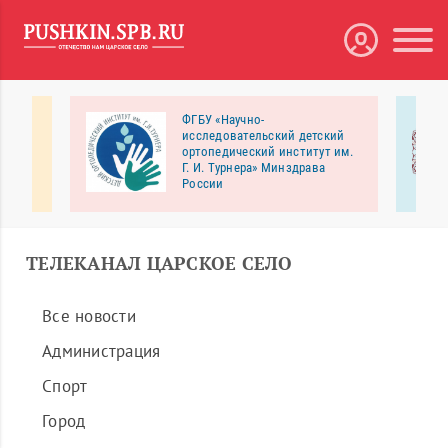
ФГБУ «Научно-
В
исследовательский детский
ортопедический институт им.
Г. И. Турнера» Минздрава
России
овка и
Научно-исследовательский детский
ортопедический институт им. Г. И.
Турнера — российский лидер в
направлении детской ортопедии и
ТЕЛЕКАНАЛ ЦАРСКОЕ СЕЛО
травматологии, одном из самых
сложных в медицине.
Все новости
Администрация
Спорт
Город