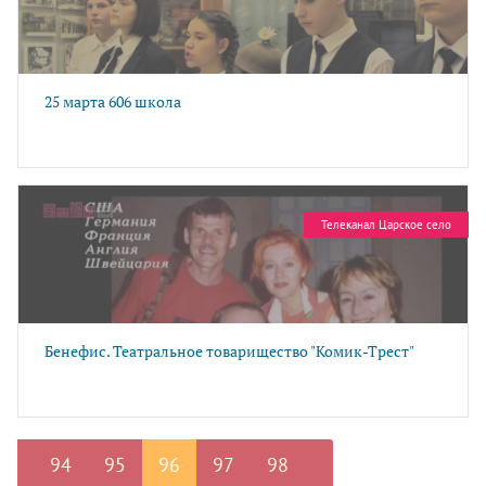
25 марта 606 школа
Телеканал Царское село
Бенефис. Театральное товарищество "Комик-Трест"
94
95
96
97
98