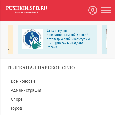
 МЕДА
ФГБУ «Научно-
исследовательский детский
ортопедический институт им.
рбург
Г. И. Турнера» Минздрава
линики
России
ологии,
Научно-исследовательский детский
ортопедический институт им. Г. И.
еменное
Турнера — российский лидер в
направлении детской ортопедии и
ТЕЛЕКАНАЛ ЦАРСКОЕ СЕЛО
травматологии, одном из самых
сложных в медицине.
Все новости
Администрация
Спорт
Город