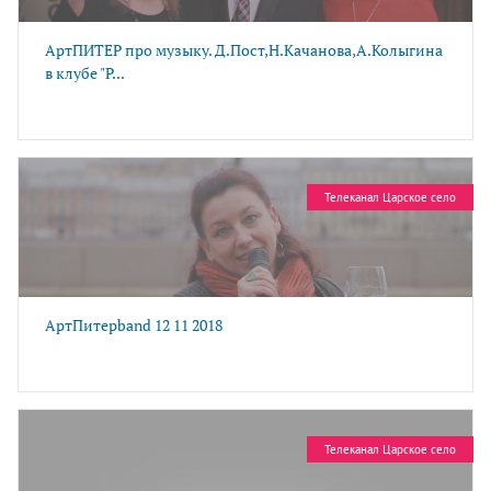
АртПИТЕР про музыку. Д.Пост,Н.Качанова,А.Колыгина
в клубе "P...
Телеканал Царское село
АртПитерband 12 11 2018
Телеканал Царское село