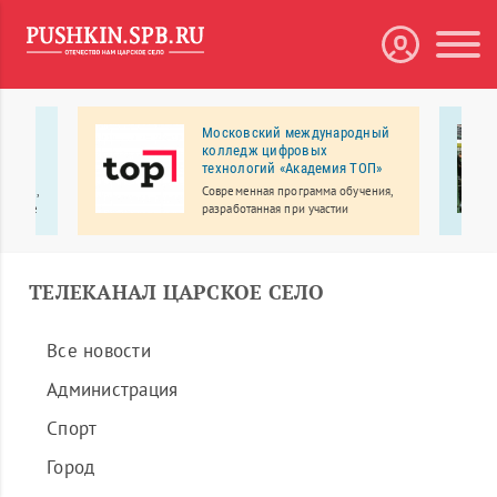
Московский международный
колледж цифровых
технологий «Академия TOП»
 на
рбурге,
Современная программа обучения,
м числе
разработанная при участии
.
экспертов из IT компаний;
преподаватели-практики,
действующие IT-специалисты; 90%
практики, на выходе собственное
ТЕЛЕКАНАЛ ЦАРСКОЕ СЕЛО
портфолио.
Все новости
Администрация
Спорт
Город