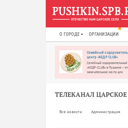
О ГОРОДЕ
ОРГАНИЗАЦИИ
нинговая компания
Семейный оздоровител
иный центр уборки»
центр «КЕДР CLUB»
ый центр услуг работает на
Семейный оздоровительный
е клининга, в Санкт-Петербурге,
«КЕДР-CLUB» в Пушкине – эт
нградской области, в том числе
замечательное место для
роде Пушкин, с 2014 года.
семейного досуга.
ТЕЛЕКАНАЛ ЦАРСКОЕ
Все новости
Администрация