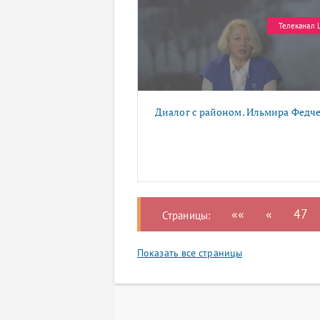
Телеканал 
Диалог с районом. Ильмира Федч
««
«
47
Страницы:
Показать все страницы