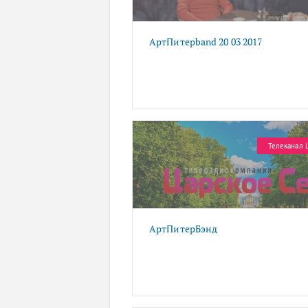
АртПитерband 20 03 2017
Телеканал 
АртПитерБэнд