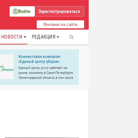
Войти
Зарегистрироваться
Реклама на сайте
НОВОСТИ
РЕДАКЦИЯ
Клининговая компания
Семейный
«Единый центр уборки»
центр «КЕ
Единый центр услуг работает на
Семейный о
рынке клининга, в Санкт-Петербурге,
«КЕДР-CLUB»
Ленинградской области, в том числе
замечательн
в городе Пушкин, с 2014 года.
семейного д