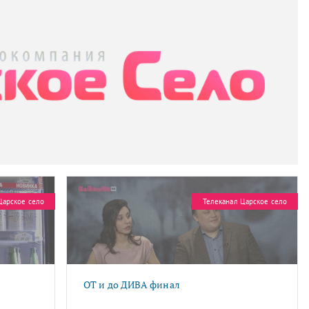
Царское село
Телеканал Царское село
ОТ и до ДИВА финал