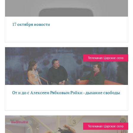
17 октября новости
Телеканал Царское село
От и до с Алексеем Рябковым Рэйки - дыхание свободы
Телеканал Царское село