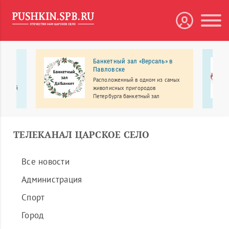
атр
Банкетный зал «Версаль» в
Павловске
Расположенный в одном из самых
я детей
живописных пригородов
Петербурга банкетный зал
ли-
«Версаль» приглашает провести
1 года,
свадьбу, юбилей, выпускной, день
мастер-
рождения, корпоратив, детский
праздник и другие мероприятия
ТЕЛЕКАНАЛ ЦАРСКОЕ СЕЛО
Все новости
Администрация
Спорт
Город