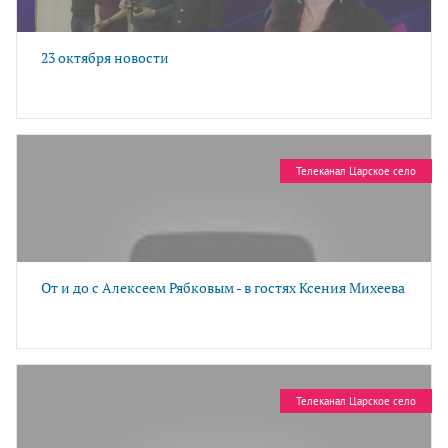
23 октября новости
Телеканал Царское село
От и до с Алексеем Рябковым - в гостях Ксения Михеева
Телеканал Царское село