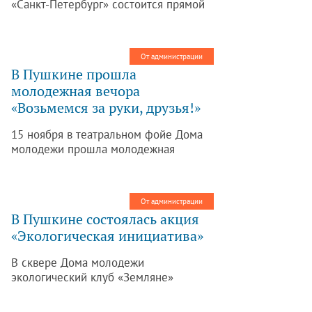
«Санкт-Петербург» состоится прямой
эфир передачи «Петербургский
дневник» на тему: «Пушкинский
район: вчера, сегодня, завтра». Гостем
От администрации
студии станет заместитель главы
В Пушкине прошла
администрации Пушкинского района
молодежная вечора
Д.Г. Матвеев.
«Возьмемся за руки, друзья!»
15 ноября в театральном фойе Дома
молодежи прошла молодежная
вечора «Возьмемся за руки, друзья!»,
посвященная Дню народного
единства. Молодежный музыкальный
От администрации
театр вовлек участников праздника в
В Пушкине состоялась акция
яркий и богатый мир традиционной
«Экологическая инициатива»
русской культуры.
В сквере Дома молодежи
экологический клуб «Земляне»
провел молодежную акцию
«Экологическая инициатива». Она