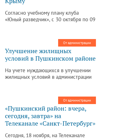
Крыму
(Бадаевский) и участка 112.
Согласно учебному плану клуба
«Юный разведчик», с 30 октября по 09
ноября прошло туристско-
краеведческое путешествие по
республике Крым. Учащиеся клуба в
От администрации
дни школьных каникул побывали в
Улучшение жилищных
городах: Симферополь, Ялта,
условий в Пушкинском районе
Севастополь, Бахчисарай и
познакомились с
На учете нуждающихся в улучшении
достопримечательностями Крыма.
жилищных условий в администрации
Пушкинского района на 01.01.2015
состояло 6768 человек, по состоянию
на 01.10.2015 на учете состоит 6446
От администрации
человек. Таким образом, сокращение
«Пушкинский район: вчера,
городской очереди за девять месяцев
сегодня, завтра» на
2015 года составило 5%.
Телеканале «Санкт-Петербург»
Сегодня, 18 ноября, на Телеканале