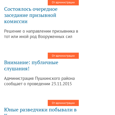
От администрации
Состоялось очередное
заседание призывной
комиссии
Решение о направлении призывника в
тот или иной род Вооруженных сил
призывная комиссия принимает,
учитывая состояние его здоровья,
профессионально-психологическую
От администрации
пригодность, образование и семейное
Внимание: публичные
положение.
слушания!
Администрация Пушкинского района
сообщает о проведении 23.11.2015
публичных слушаний по вопросу
предоставления разрешения на
условно разрешенный вид
От администрации
использования земельных участков в
Юные разведчики побывали в
поселке Шушары – участка 780