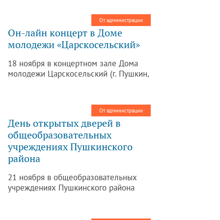
От администрации
Он-лайн концерт в Доме
молодежи «Царскосельский»
18 ноября в концертном зале Дома
молодежи Царскосельский (г. Пушкин,
Магазейная ул., 42) состоялся
большой творческий вечер двух
музыкальных коллективов – оркестра
От администрации
«Сансара» и группы «Северные
День открытых дверей в
Скалы».
общеобразовательных
учреждениях Пушкинского
района
21 ноября в общеобразовательных
учреждениях Пушкинского района
проводится общегородской День
открытых дверей.