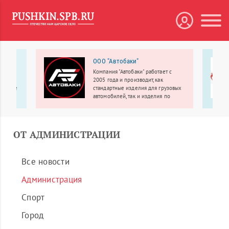
ий
ООО "Автобаки"
Компания "Автобаки" работает с
ентр
2005 года и производит, как
цинские
стандартные изделия для грузовых
ая
автомобилей, так и изделия по
о
индивидуальному заказу.
сенале
ОТ АДМИНИСТРАЦИИ
Все новости
Администрация
Спорт
Город