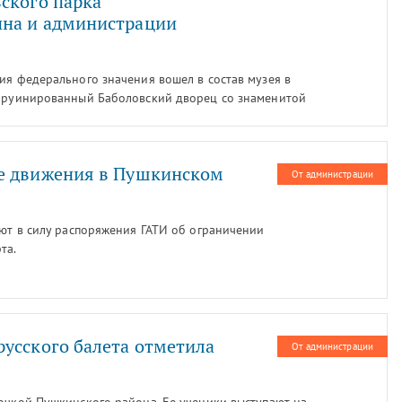
ского парка
на и администрации
ия федерального значения вошел в состав музея в
: руинированный Баболовский дворец со знаменитой
отехнические сооружения, заболоченная территория,
ревьев самосевом, отсутствие коммуникаций. Сейчас
тке от самосева, «древесная реставрация» Ивовой
е движения в Пушкинском
От администрации
ают в силу распоряжения ГАТИ об ограничении
та.
усского балета отметила
От администрации