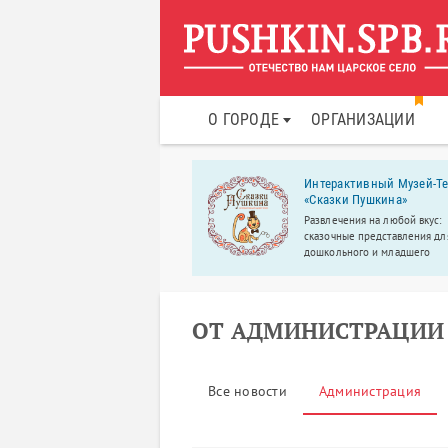
О ГОРОДЕ
ОРГАНИЗАЦИИ
ь спортивно-
Интерактивный Музей-Те
оровительных велнесс
«Сказки Пушкина»
бов для женщин
Развлечения на любой вкус:
мперамент»
сказочные представления дл
кальные инновационные
дошкольного и младшего
ажеры помогут вам всегда быть
школьного возраста, спектак
личной форме, без
интерактивы для малышей от 
рительных тренировок, с
учебные творческие студии, 
зой и удовольствием!
классы.
ОТ АДМИНИСТРАЦИИ
Все новости
Администрация