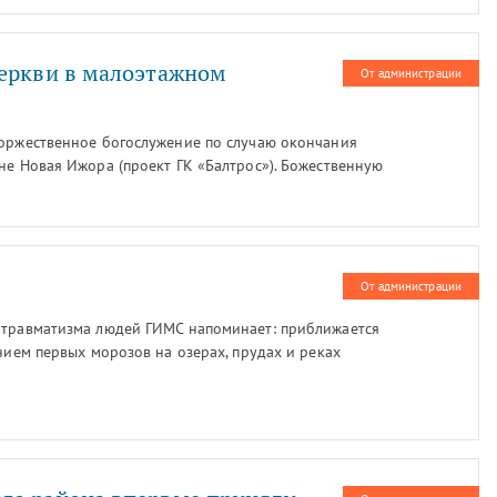
церкви в малоэтажном
От администрации
торжественное богослужение по случаю окончания
не Новая Ижора (проект ГК «Балтрос»). Божественную
Колпинского района протоиерей Александр
ль храма прп. Силуана Афонского иерей Александр
От администрации
 травматизма людей ГИМС напоминает: приближается
ением первых морозов на озерах, прудах и реках
в, который не обладает необходимой прочностью, а
 тяжестью ребенка.