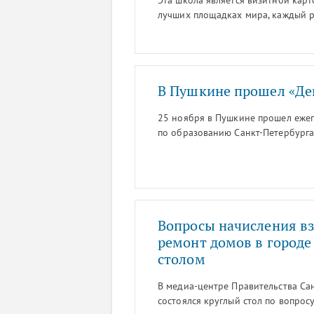
Эта школа является визитной кар
лучших площадках мира, каждый р
мастерством.
В Пушкине прошел «Де
25 ноября в Пушкине прошел ежег
по образованию Санкт-Петербурга
технологий Пушкинского района –
мероприятия.
Вопросы начисления в
ремонт домов в городе
столом
В медиа-центре Правительства Санк
состоялся круглый стол по вопрос