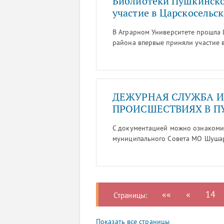
Библиотеки Пушкинско
участие в Царскосельс
В Аграрном Университете прошла 
района впервые приняли участие 
Книговорот.
ДЕЖУРНАЯ СЛУЖБА 
ПРОИСШЕСТВИЯХ В 
С документацией можно ознакомит
муниципального Совета МО Шушары
Школьная ул., д. 5 с 10.00 до 13.0
Сроки подачи запросов и предложе
««
«
14
Страницы:
Показать все страницы