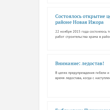
городе.
Состоялось открытие 
районе Новая Ижора
22 ноября 2015 года состоялось 
работ строительства храма в райо
литургию возглавил благочинный 
Селиванов, ему сослужил настояте
Ионитис.
Внимание: ледостав!
В целях предупреждения гибели и
время ледостава, когда с наступл
образуется тонкий ледяной покро
трещит и проламывается даже под