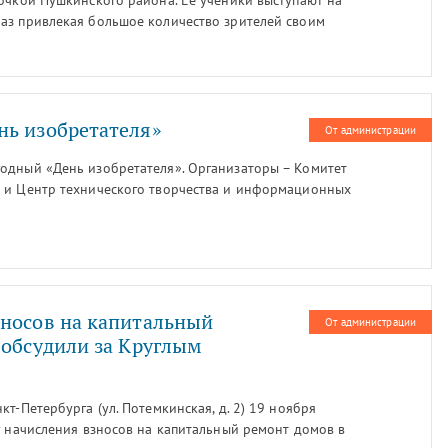
точкой Пушкинского района. Ее ученики выступают на
аз привлекая большое количество зрителей своим
нь изобретателя»
От администрации
одный «День изобретателя». Организаторы – Комитет
 и Центр технического творчества и информационных
 в этом году предложили участникам новый формат
зносов на капитальный
От администрации
 обсудили за Круглым
т-Петербурга (ул. Потемкинская, д. 2) 19 ноября
у начисления взносов на капитальный ремонт домов в