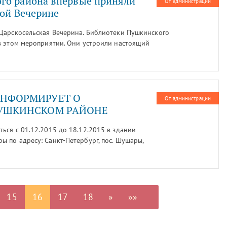
го района впервые приняли
От администрации
кой Вечерине
Царскосельская Вечерина. Библиотеки Пушкинского
в этом мероприятии. Они устроили настоящий
ИНФОРМИРУЕТ О
От администрации
ПУШКИНСКОМ РАЙОНЕ
ься с 01.12.2015 до 18.12.2015 в здании
 по адресу: Санкт-Петербург, пос. Шушары,
0 и с 14.00 до 17.00 по рабочим дням.
ний с 19.11.2015 до 25.12.2015.
15
16
17
18
»
»»