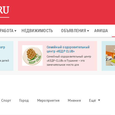
РАБОТА
НЕДВИЖИМОСТЬ
ОБЪЯВЛЕНИЯ
АФИША
атр
Семейный оздоровительный
центр «КЕДР CLUB»
Семейный оздоровительный центр
я детей
«КЕДР-CLUB» в Пушкине – это
замечательное место для
ли-
семейного досуга.
1 года,
мастер-
Спорт
Город
Мероприятия
Мнения
Ещё