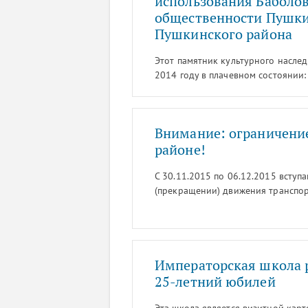
использования Баболов
общественности Пушки
Пушкинского района
Этот памятник культурного наслед
2014 году в плачевном состоянии
«Царь-ванной», разрушенные гидр
парк с угрожающим для ценных де
в парке ведутся работы по расчис
Внимание: ограничени
аллеи.
районе!
С 30.11.2015 по 06.12.2015 вступ
(прекращении) движения транспор
Императорская школа р
25-летний юбилей