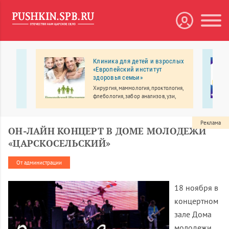
Клиника для детей и взрослых
сс
«Европейский институт
здоровья семьи»
Хирургия, маммология, проктология,
флебология, забор анализов, узи,
да быть
выезд врача на дом.
с
Реклама
ОН-ЛАЙН КОНЦЕРТ В ДОМЕ МОЛОДЕЖИ
«ЦАРСКОСЕЛЬСКИЙ»
От администрации
18 ноября в
концертном
зале Дома
молодежи