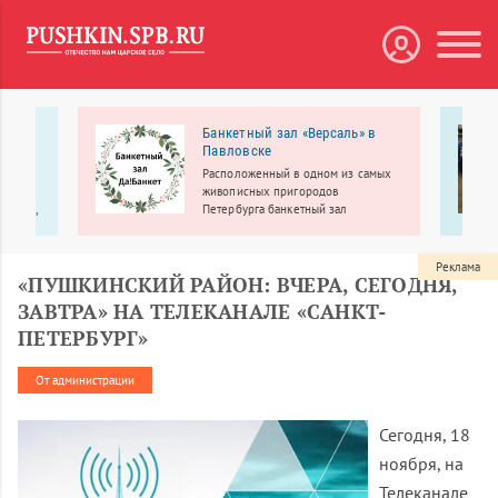
 МЕДА
Банкетный зал «Версаль» в
Павловске
рбург
Расположенный в одном из самых
линики
живописных пригородов
ологии,
Петербурга банкетный зал
«Версаль» приглашает провести
свадьбу, юбилей, выпускной, день
еменное
рождения, корпоратив, детский
Реклама
«ПУШКИНСКИЙ РАЙОН: ВЧЕРА, СЕГОДНЯ,
праздник и другие мероприятия
ЗАВТРА» НА ТЕЛЕКАНАЛЕ «САНКТ-
ПЕТЕРБУРГ»
От администрации
Сегодня, 18
ноября, на
Телеканале