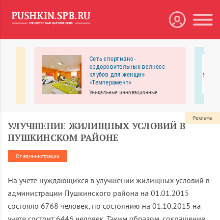
 в
Сеть спортивно-
оздоровительных велнесс
клубов для женщин
«Темперамент»
огия в
своим
Уникальные инновационные
тренажеры помогут вам всегда быть
ршенно
в отличной форме, без
изнурительных тренировок, с
Реклама
УЛУЧШЕНИЕ ЖИЛИЩНЫХ УСЛОВИЙ В
пользой и удовольствием!
ПУШКИНСКОМ РАЙОНЕ
От администрации
На учете нуждающихся в улучшении жилищных условий в
администрации Пушкинского района на 01.01.2015
состояло 6768 человек, по состоянию на 01.10.2015 на
учете состоит 6446 человек. Таким образом, сокращение