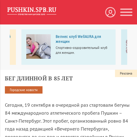
нарный
Велнес клуб WellAURA для
женщин
ый
Спортивно-оздоровительный клуб
ентр
для женщин.
 и
Реклама
БЕГ ДЛИННОЙ В 85 ЛЕТ
Городские новости
Сегодня, 19 сентября в очередной раз стартовали бегуны
84 международного атлетического пробега Пушкин –
Санкт-Петербург. Этот пробег, организованный ровно 84
года назад редакцией «Вечернего Петербурга»,
проводится до сих пор и является старейшим в России.